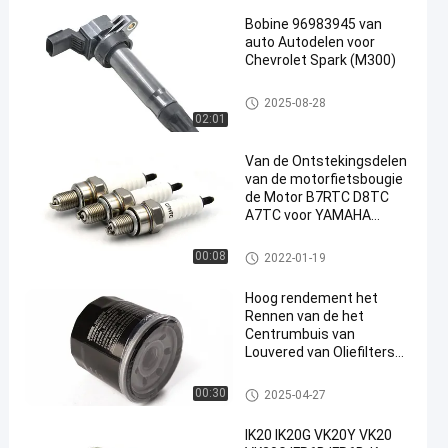
Bobine 96983945 van
auto Autodelen voor
Chevrolet Spark (M300)
autobobine
2025-08-28
02:01
en
Van de Ontstekingsdelen
van de motorfietsbougie
de Motor B7RTC D8TC
A7TC voor YAMAHA
HONDA SUZUKI KEIHIN
Motorfietsbougies
00:08
2022-01-19
Hoog rendement het
Rennen van de het
Centrumbuis van
Louvered van Oliefilters
Kleine de
Stroomweerstand
de filter van de motorolie
00:30
2025-04-27
IK20 IK20G VK20Y VK20