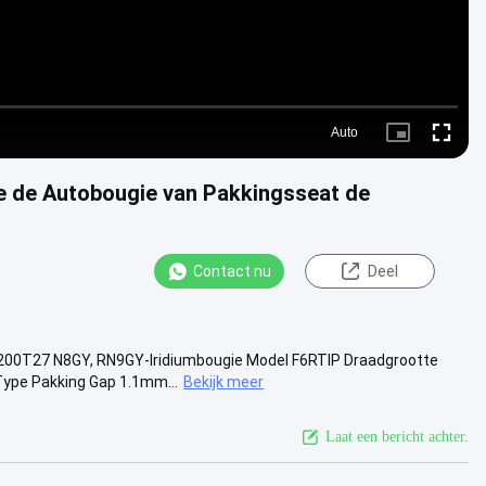
Auto
Picture-
Fullscre
in-
Picture
de de Autobougie van Pakkingsseat de
Contact nu
Deel
00T27 N8GY, RN9GY-Iridiumbougie Model F6RTIP Draadgrootte
ype Pakking Gap 1.1mm...
Bekijk meer
Laat een bericht achter.