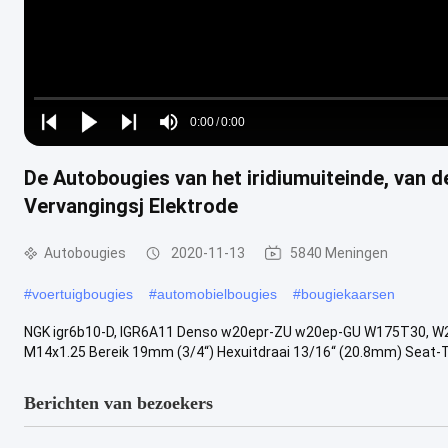
Loaded
:
0%
0:00
/
0:00
Play
Play
Play
Mute
Current
Duration
next
next
De Autobougies van het iridiumuiteinde, van 
Time
Vervangingsj Elektrode
Autobougies
2020-11-13
5840 Meningen
#
voertuigbougies
#
automobielbougies
#
bougiekaarsen
NGK igr6b10-D, IGR6A11 Denso w20epr-ZU w20ep-GU W175T30, W2
M14x1.25 Bereik 19mm (3/4“) Hexuitdraai 13/16“ (20.8mm) Seat-T
Berichten van bezoekers