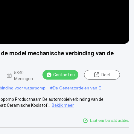
 de model mechanische verbinding van de
5840
Contact nu
Deel
Meningen
binding voor waterpomp
#
De Generatordelen van E
utopomp Productnaam De automobielverbinding van de
t: Ceramische Koolstof...
Bekijk meer
Laat een bericht achter.