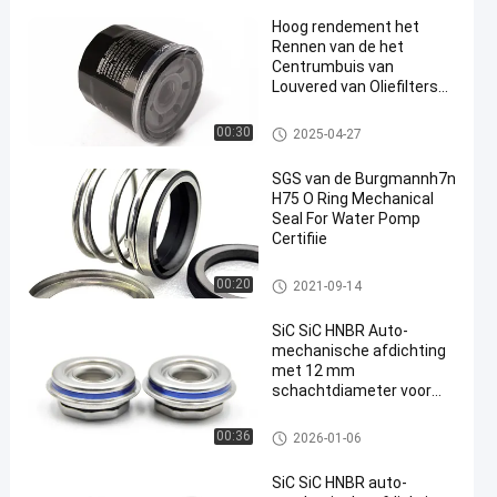
Hoog rendement het
Rennen van de het
Centrumbuis van
Louvered van Oliefilters
Kleine de
Stroomweerstand
de filter van de motorolie
00:30
2025-04-27
SGS van de Burgmannh7n
H75 O Ring Mechanical
Seal For Water Pomp
Certifiie
De Mechanische Verbinding va
00:20
2021-09-14
n de waterpomp
SiC SiC HNBR Auto-
mechanische afdichting
met 12 mm
schachtdiameter voor
waterpomptoepassingen
De Mechanische Verbinding va
00:36
2026-01-06
n de waterpomp
SiC SiC HNBR auto-