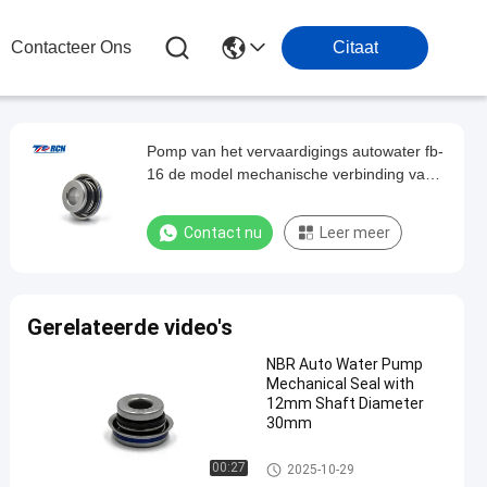
Contacteer Ons
Citaat
Pomp van het vervaardigings autowater fb-
16 de model mechanische verbinding van
de verbindingsschacht voor
automobielpomp
Contact nu
Leer meer
Gerelateerde video's
NBR Auto Water Pump
Mechanical Seal with
12mm Shaft Diameter
30mm
De Mechanische Verbinding va
00:27
2025-10-29
n de waterpomp