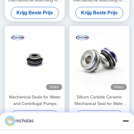
een asdiameter van 16 mm
12 mm schachtdiameter
Krijg Beste Prijs
Krijg Beste Prijs
voor bedrijfsvoertuigen
voor
waterpomptoepassingen
Video
Video
Mechanical Seals for Water
Silicon Carbide Ceramic
and Centrifugal Pumps
Mechanical Seal for Water
Industrial Machinery
Pump
Krijg Beste Prijs
Krijg Beste Prijs
Equipment
nicholas