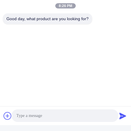
8:26 PM
Good day, what product are you looking for?
Video
mechanische afdichting voor
waterpompen C12AAMM
gebruikt in PRIDE
Krijg Beste Prijs