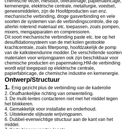
chemische vezel, meststof, olieraffinage, papierfabricage,
kernenergie, elektrische centrale, metallurgie, voedsel,
geneesmiddelen, zijn de Hoofdproducten van enz.
mechanische verbinding, droge gasverbinding en vele
soorten de systemen van de verbindingscontrole, die op
allerlei roterend materiaal etc. toepassen, zoals pompen,
mixers, mengapparaten en compressoren.
Dit soort mechanische verbinding paste etc. toe op het
desulfidationsysteem van de met kolen gestookte
krachtcentrale, zoals filterpomp, hoofdzakelijk de pomp
van de kalksteendunne modder. De verschillende soorten
materialen voor wrijvingparen ook zijn beschikbaar voor
chemische producten en papermaking.HM-de verbinding
wordt wijd toegepast op elektrische centrale,
papierfabricage, de chemische industrie en kernenergie.
Ontwerp/Structuur
1.
Enig gezicht plus de verbinding van de kaderolie
2. Onafhankelijke richting van omwenteling.
3. De multi-lentes contacteren niet met het middel tegen
het blokkeren.
4. Gemakkelijk voor installatie en onderhoud.
5. Uitstekende slijtvaste wrijvingparen.
6. Dubbel-evenwichtige structuur aan de kant van het
middel.