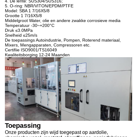
4. De lente: SUS304/SUS316;
5. O-ring: NBR/VITON/EPDM/PTFE
Model:
SBA 1 7/16X5/8
Grootte
1 7/16X5/8
Middelgroot
Water, olie en andere zwakke corrosieve media
Temperatuur
-30~+200°C
Druk
≤3.0MPa
Snelheid
≤25m/s
De toepassings
Autoindustrie, Pompen, Roterend materiaal,
Mixers, Mengapparaten, Compressoren etc.
Certifiie
ISO9001/TS16049
Kwaliteitsborging
12-24 Maanden
Toepassing
Onze producten zijn wijd toegepast op aardolie,