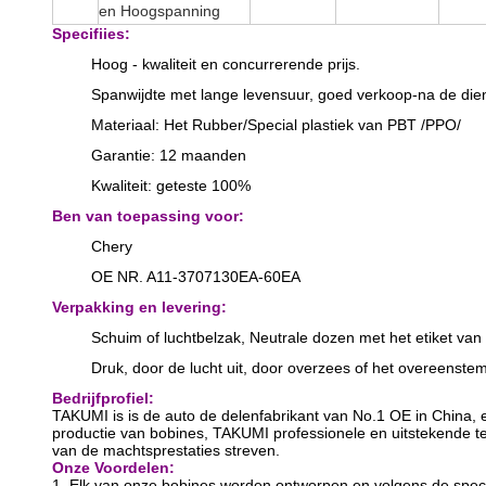
en Hoogspanning
Specifiies:
Hoog - kwaliteit en concurrerende prijs.
Spanwijdte met lange levensuur, goed verkoop-na de dien
Materiaal: Het Rubber/Special plastiek van PBT /PPO/
Garantie: 12 maanden
Kwaliteit: geteste 100%
Ben van toepassing voor:
Chery
OE NR. A11-3707130EA-60EA
Verpakking en levering:
Schuim of luchtbelzak, Neutrale dozen met het etiket van
Druk, door de lucht uit, door overzees of het overeenst
Bedrijfprofiel:
TAKUMI is is de auto de delenfabrikant van No.1 OE in China, e
productie van bobines, TAKUMI professionele en uitstekende t
van de machtsprestaties streven.
Onze Voordelen:
1. Elk van onze bobines worden ontworpen en volgens de specif