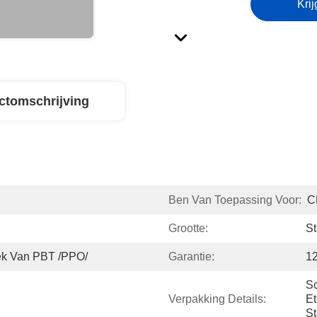
Krij
ctomschrijving
Ben Van Toepassing Voor:
C
Grootte:
St
iek Van PBT /PPO/
Garantie:
1
Sc
Verpakking Details:
Et
St