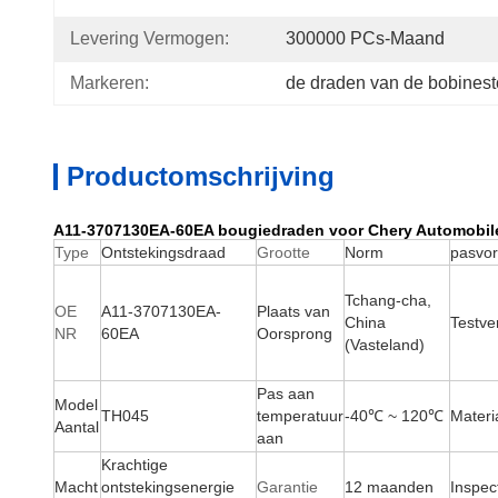
Levering Vermogen:
300000 PCs-Maand
Markeren:
de draden van de bobines
Productomschrijving
A11-3707130EA-60EA bougiedraden voor Chery Automobil
Type
Ontstekingsdraad
Grootte
Norm
pasvo
Tchang-cha,
OE
A11-3707130EA-
Plaats van
China
Testv
NR
60EA
Oorsprong
(Vasteland)
Pas aan
Model
TH045
temperatuur
-40℃ ~ 120℃
Materi
Aantal
aan
Krachtige
Macht
ontstekingsenergie
Garantie
12 maanden
Inspec