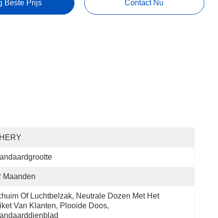
g Beste Prijs
Contact Nu
HERY
andaardgrootte
2 Maanden
huim Of Luchtbelzak, Neutrale Dozen Met Het 
iket Van Klanten, Plooide Doos, 
andaarddienblad