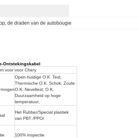
top
, 
de draden van de autobougie
e-Ontstekingskabel
rm voor
voor Chery
Open-huidige O.K. Test;
Thermische O.K. Schok; Zoute
ermogen
O.K. Neveltest; O.K.
Duurzaamheid op hoge
temperatuur,
Het Rubber/Special plastiek
aal
van PBT /PPO/
tie
100% inspectie