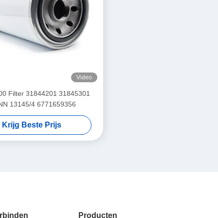
Video
0 Filter 31844201 31845301
N 13145/4 6771659356
Krijg Beste Prijs
rbinden
Producten