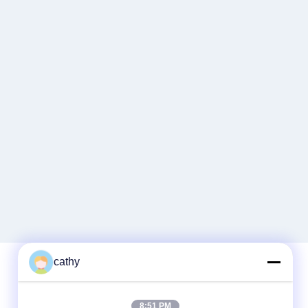
cathy
Snel contact
8:51 PM