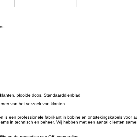
st.
 klanten, plooide doos, Standaarddienblad
.
emmen van het verzoek van klanten.
n is een professionele fabrikant in bobine en ontstekingskabels voor a
eams in technisch en beheer. Wij hebben met een aantal cliënten same
iie en de prestaties van OE vervaardigd.