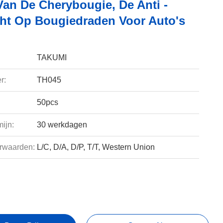
Van De Cherybougie, De Anti -
icht Op Bougiedraden Voor Auto's
TAKUMI
r:
TH045
50pcs
ijn:
30 werkdagen
rwaarden:
L/C, D/A, D/P, T/T, Western Union