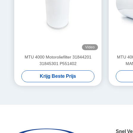
Video
MTU 4000 Motoroliefilter 31844201
MTU 400
31845301 P551402
MAN
Krijg Beste Prijs
Snel Ve