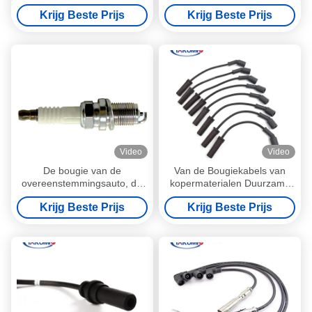
Op hoge temperatuur van
Ontstekingskabel voor
Krijg Beste Prijs
Krijg Beste Prijs
Bougiedraden 06A035255B
MD365102 Mitsubishi Lancer
1.6L
Video
Video
De bougie van de
Van de Bougiekabels van
overeenstemmingsauto, de
kopermaterialen Duurzame
directe verkoop van de
Anti - Elektromagnetische
Krijg Beste Prijs
Krijg Beste Prijs
bougiefabriek,
Interferentie
prijsconcessies