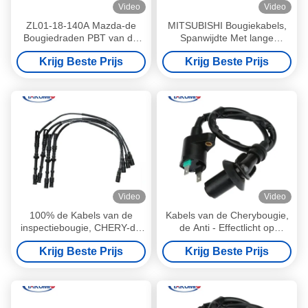
Video
Video
ZL01-18-140A Mazda-de
MITSUBISHI Bougiekabels,
Bougiedraden PBT van de
Spanwijdte Met lange
Afschaffingskern 12
levensuur de Op hoge
Krijg Beste Prijs
Krijg Beste Prijs
Maanden Garantie
temperatuur van
Bougiedraden
Video
Video
100% de Kabels van de
Kabels van de Cherybougie,
inspectiebougie, CHERY-de
de Anti - Effectlicht op
Draadpbt Materiaal van de
Bougiedraden voor Auto's
Krijg Beste Prijs
Krijg Beste Prijs
Hoogspanningbougie