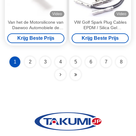
Video
Video
Van het de Motorsilicone van
VW Golf Spark Plug Cables
Daewoo Automobiele de
EPDM / Silica Gel
Bougiekabel met
021905409AD Withstand
Krijg Beste Prijs
Krijg Beste Prijs
Granaatscherf Met hoge
High Pressure
weerstand
1
2
3
4
5
6
7
8