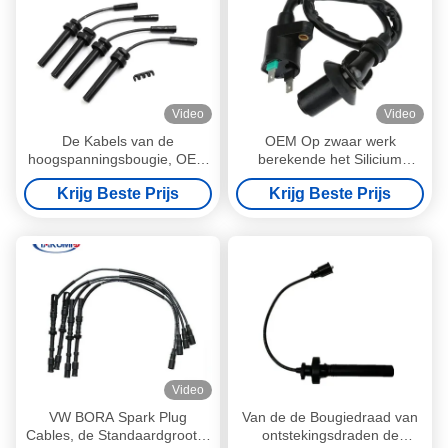
Video
Video
De Kabels van de
OEM Op zwaar werk
hoogspanningsbougie, OEM
berekende het Silicium
de Draden Geschikte
Materiële Antiinterferentie
Krijg Beste Prijs
Krijg Beste Prijs
PAYKAN van de
van Bougiedraden VOOR
Siliconebougie
HYUNDAI
Video
VW BORA Spark Plug
Van de de Bougiedraad van
Cables, de Standaardgrootte
ontstekingsdraden de