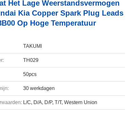
at Het Lage Weerstandsvermogen
ndai Kia Copper Spark Plug Leads
8B00 Op Hoge Temperatuur
TAKUMI
r:
TH029
50pcs
ijn:
30 werkdagen
rwaarden:
L/C, D/A, D/P, T/T, Western Union