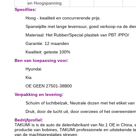
en Hoogspanning
Specifiies:
Hoog - kwaliteit en concurrerende prijs.
Spanwijdte met lange levensuur, goed verkoop-na de dien
Materiaal: Het Rubber/Special plastiek van PBT /PPO/
Garantie: 12 maanden
Kwaliteit: geteste 100%
Ben van toepassing voor:
Hyundai
Kia
OE GEEN 27501-38B00
Verpakking en levering:
Schuim of luchtbelzak, Neutrale dozen met het etiket van
Druk, door de lucht uit, door overzees of het overeenst
Bedrijfprofiel:
TAKUMI is is de auto de delenfabrikant van No.1 OE in China, e
productie van bobines, TAKUMI professionele en uitstekende t
van de machtsprestaties streven.