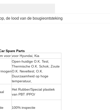
top
, 
de lood van de bougieontsteking
ar Spare Parts
rm voor
voor Hyundai, Kia
Open-huidige O.K. Test;
Thermische O.K. Schok; Zoute
ermogen
O.K. Neveltest; O.K.
Duurzaamheid op hoge
temperatuur,
Het Rubber/Special plastiek
aal
van PBT /PPO/
tie
100% inspectie