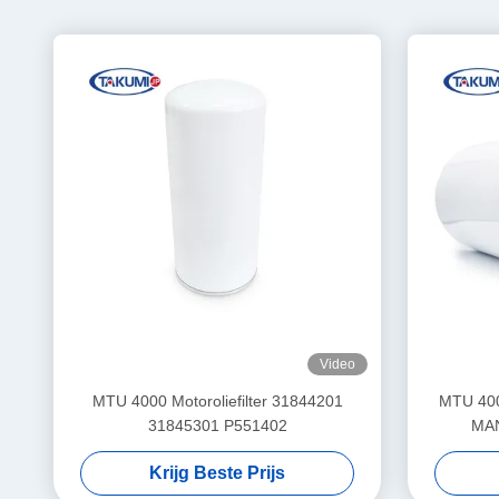
Video
MTU 4000 Motoroliefilter 31844201
MTU 400
31845301 P551402
MAN
Krijg Beste Prijs