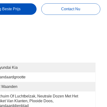
g Beste Prijs
Contact Nu
yundai Kia
andaardgrootte
2 Maanden
huim Of Luchtbelzak, Neutrale Dozen Met Het 
iket Van Klanten, Plooide Doos, 
andaarddienblad