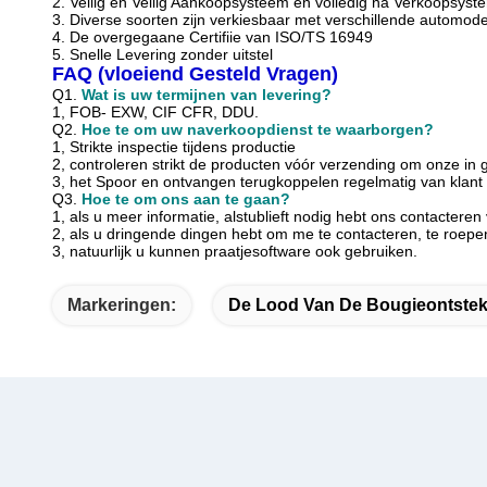
2. Veilig en Veilig Aankoopsysteem en volledig na Verkoopsyst
3.
Diverse soorten zijn verkiesbaar met verschillende automode
4.
De overgegaane Certifiie van ISO/TS 16949
5. Snelle Levering zonder uitstel
FAQ (vloeiend Gesteld Vragen)
Q1.
Wat is uw termijnen van levering?
1, FOB- EXW, CIF CFR, DDU.
Q2.
Hoe te om uw naverkoopdienst te waarborgen?
1, Strikte inspectie tijdens productie
2, controleren strikt de producten vóór verzending om onze in
3, het Spoor en ontvangen terugkoppelen regelmatig van klant
Q3.
Hoe te om ons aan te gaan?
1, als u meer informatie, alstublieft nodig hebt ons contactere
2, als u dringende dingen hebt om me te contacteren, te roepen
3, natuurlijk u kunnen praatjesoftware ook gebruiken.
Markeringen:
De Lood Van De Bougieontstek