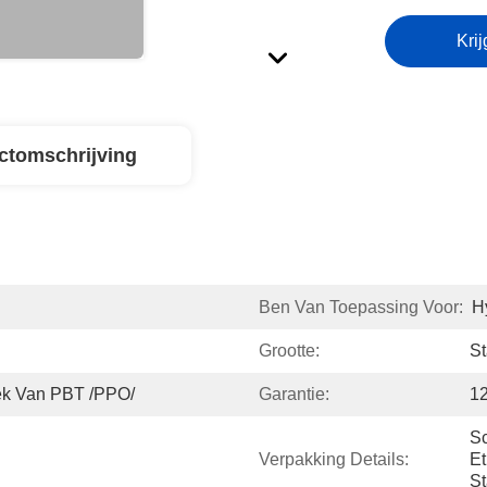
Krij
ctomschrijving
Ben Van Toepassing Voor:
H
Grootte:
St
iek Van PBT /PPO/
Garantie:
1
Sc
Verpakking Details:
Et
St