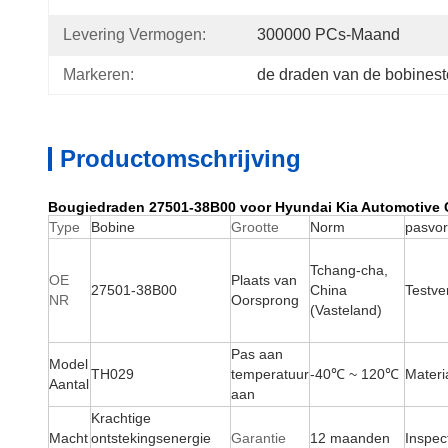
Levering Vermogen:
300000 PCs-Maand
Markeren:
de draden van de bobines
Productomschrijving
Bougiedraden 27501-38B00 voor Hyundai Kia Automotive C
Type
Bobine
Grootte
Norm
pasvo
Tchang-cha,
OE
Plaats van
27501-38B00
China
Testv
NR
Oorsprong
(Vasteland)
Pas aan
Model
TH029
temperatuur
-40℃ ~ 120℃
Materi
Aantal
aan
Krachtige
Macht
ontstekingsenergie
Garantie
12 maanden
Inspec