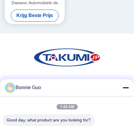
Daewoo Automobiele de
Bougiekabel met
Krijg Beste Prijs
Granaatscherf Met hoge
weerstand
Sociale media
Bonnie Guo
7:42 AM
Snel contact
Tel.
Good day, what product are you looking for?
86-731-84830658