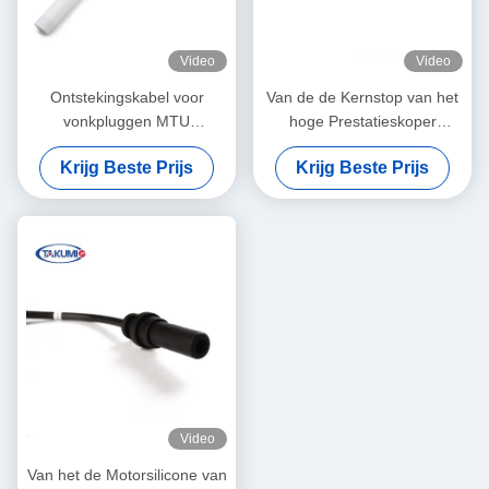
Video
Video
Ontstekingskabel voor
Van de de Kernstop van het
vonkpluggen MTU
hoge Prestatieskoper
X52404500034 ZNG1537A
Draden 96450249
Krijg Beste Prijs
Krijg Beste Prijs
Voor motoronderdelen van
weerstaan Hoge druk
MTU 4000
Video
Van het de Motorsilicone van