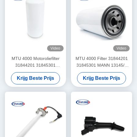
Video
Video
MTU 4000 Motoroliefilter
MTU 4000 Filter 31844201
31844201 31845301
31845301 MANN 13145/4
P551402
6771659356
Krijg Beste Prijs
Krijg Beste Prijs