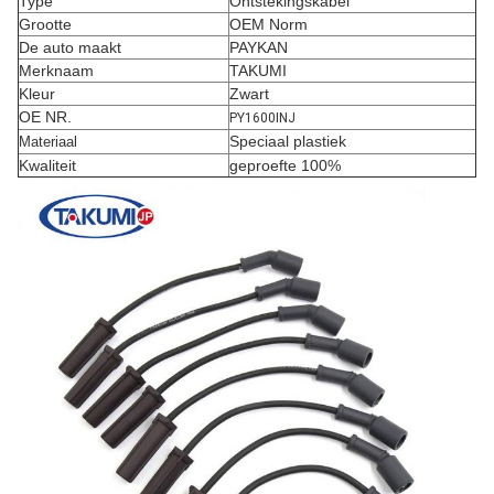
Type
Ontstekingskabel
Grootte
OEM Norm
De auto maakt
PAYKAN
Merknaam
TAKUMI
Kleur
Zwart
OE NR.
PY1600INJ
Speciaal plastiek
Materiaal
Kwaliteit
geproefte 100%