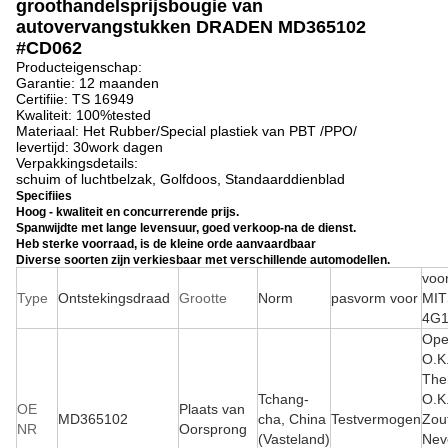
groothandelsprijsbougie van
autovervangstukken DRADEN MD365102
#CD062
Producteigenschap:
Garantie: 12 maanden
Certifiie: TS 16949
Kwaliteit: 100%tested
Materiaal:
Het Rubber/Special plastiek van PBT /PPO/
levertijd: 30work dagen
Verpakkingsdetails:
schuim of luchtbelzak, Golfdoos, Standaarddienblad
Specifiies
Hoog - kwaliteit en concurrerende prijs.
Spanwijdte met lange levensuur, goed verkoop-na de dienst.
Heb sterke voorraad, is de kleine orde aanvaardbaar
Diverse soorten zijn verkiesbaar met verschillende automodellen.
voo
Type
Ontstekingsdraad
Grootte
Norm
pasvorm voor
MIT
4G
Ope
O.K.
The
Tchang-
O.K
OE
Plaats van
MD365102
cha, China
Testvermogen
Zou
NR
Oorsprong
(Vasteland)
Neve