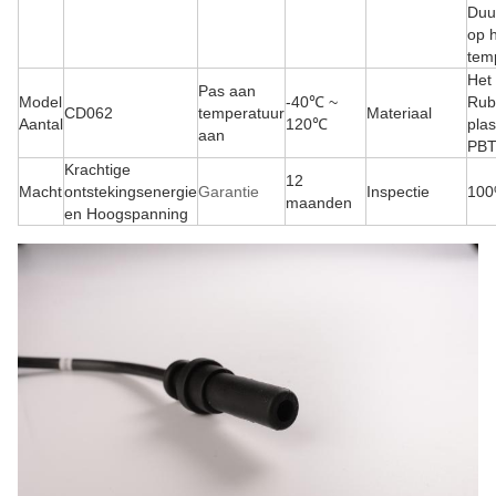
Duu
op 
tem
Het
Pas aan
Model
-40℃ ~
Rub
CD062
temperatuur
Materiaal
Aantal
120℃
plas
aan
PBT
Krachtige
12
Macht
ontstekingsenergie
Garantie
Inspectie
100
maanden
en Hoogspanning