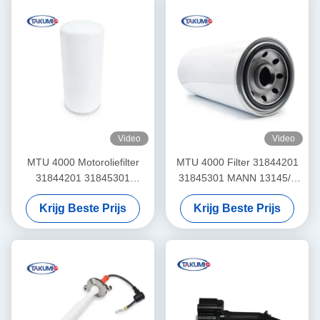
Video
Video
MTU 4000 Motoroliefilter
MTU 4000 Filter 31844201
31844201 31845301
31845301 MANN 13145/4
P551402
6771659356
Krijg Beste Prijs
Krijg Beste Prijs