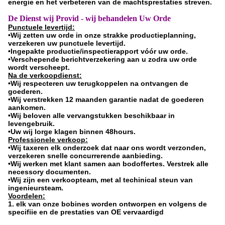
energie en het verbeteren van de machtsprestaties streven.
De Dienst wij Provid - wij behandelen Uw Orde
Punctuele levertijd:
•
Wij zetten uw orde in onze strakke productieplanning,
verzekeren uw punctuele levertijd.
•Ingepakte productie/inspectierapport vóór uw orde.
•Verschepende berichtverzekering aan u zodra uw orde
wordt verscheept.
Na de verkoopdienst:
•Wij respecteren uw terugkoppelen na ontvangen de
goederen.
•Wij verstrekken 12 maanden garantie nadat de goederen
aankomen.
•Wij beloven alle vervangstukken beschikbaar in
levengebruik.
•Uw wij lorge klagen binnen 48hours.
Professionele verkoop:
•Wij taxeren elk onderzoek dat naar ons wordt verzonden,
verzekeren snelle concurrerende aanbieding.
•Wij werken met klant samen aan bodoffertes. Verstrek alle
necessory documenten.
•Wij zijn een verkoopteam, met al techinical steun van
ingenieursteam.
Voordelen:
1. elk van onze bobines worden ontworpen en volgens de
specifiie en de prestaties van OE vervaardigd