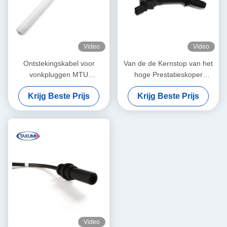
Video
Video
Ontstekingskabel voor
Van de de Kernstop van het
vonkpluggen MTU
hoge Prestatieskoper
X52404500034 ZNG1537A
Draden 96450249
Krijg Beste Prijs
Krijg Beste Prijs
Voor motoronderdelen van
weerstaan Hoge druk
MTU 4000
Video