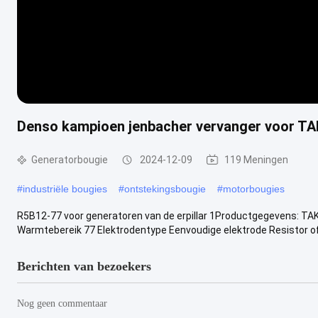
Denso kampioen jenbacher vervanger voor TA
Generatorbougie
2024-12-09
119 Meningen
#
industriële bougies
#
ontstekingsbougie
#
motorbougies
R5B12-77 voor generatoren van de erpillar 1Productgegevens: T
Warmtebereik 77 Elektrodentype Eenvoudige elektrode Resistor of ni
Berichten van bezoekers
Nog geen commentaar