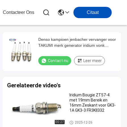
Contacteer Ons
Citaat
Denso kampioen jenbacher vervanger voor
TAKUMI merk generator iridium vonk
R5B12-77
Contact nu
Leer meer
Gerelateerde video's
Iridium Bougie ZT57-4
met 19mm Bereik en
16mm Zeskant voor GK3-
1A GK3-3 FR3KII332
Generatorbougie
00:27
2025-12-26