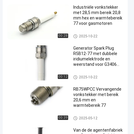
Industriële vonkstekker
met 28,5 mm bereik 20,8
mm hex en warmtebereik
77 voor gasmotoren
Generatorbougie
00:28
2025-10-22
Generator Spark Plug
R5B12-77 met dubbele
iridiumelektrode en
weerstand voor G3406
TBG616 V-8 QSK60 FG240
W25SG
Generatorbougie
00:12
2025-10-22
RB75WPCC Vervangende
vonkstekker met bereik
20,6 mm en
warmtebereik 77
Generatorbougie
00:39
2025-05-12
Van de de agentenfabriek