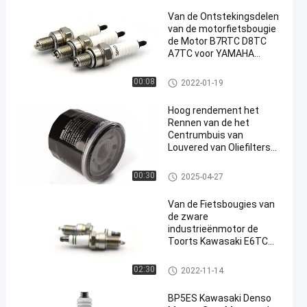
Van de Ontstekingsdelen
van de motorfietsbougie
de Motor B7RTC D8TC
A7TC voor YAMAHA
HONDA SUZUKI KEIHIN
Motorfietsbougies
00:08
2022-01-19
Hoog rendement het
Rennen van de het
Centrumbuis van
Louvered van Oliefilters
Kleine de
Stroomweerstand
de filter van de motorolie
00:30
2025-04-27
Van de Fietsbougies van
de zware
industrieënmotor de
Toorts Kawasaki E6TC
van Denso
Motorfietsbougies
02:30
2022-11-14
BP5ES Kawasaki Denso