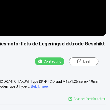
tiesmotorfiets de Legeringselektrode Geschikt
Contact nu
Deel
6HC DK7RTC TAKUMI Type DK7RTC Draad M12x1.25 Bereik 19mm
dentype J Type ...
Bekijk meer
Laat een bericht achter.