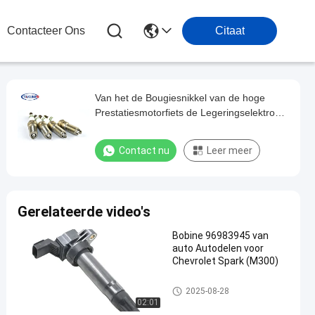
Contacteer Ons
Citaat
Van het de Bougiesnikkel van de hoge
Prestatiesmotorfiets de Legeringselektrode
Geschikt Mazda/Peugeot
Contact nu
Leer meer
Gerelateerde video's
Bobine 96983945 van
auto Autodelen voor
Chevrolet Spark (M300)
autobobine
2025-08-28
02:01