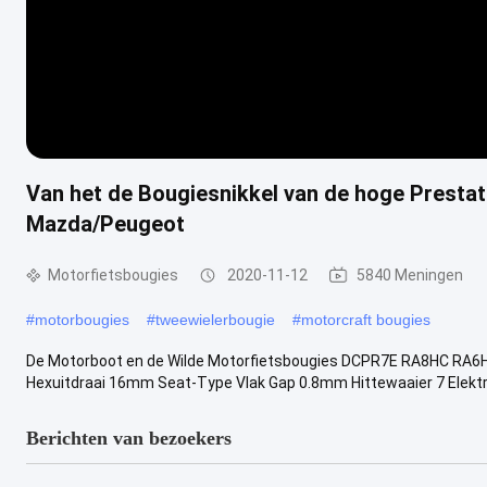
Van het de Bougiesnikkel van de hoge Presta
Mazda/Peugeot
Motorfietsbougies
2020-11-12
5840 Meningen
#
motorbougies
#
tweewielerbougie
#
motorcraft bougies
De Motorboot en de Wilde Motorfietsbougies DCPR7E RA8HC RA
Hexuitdraai 16mm Seat-Type Vlak Gap 0.8mm Hittewaaier 7 Elektro
Berichten van bezoekers