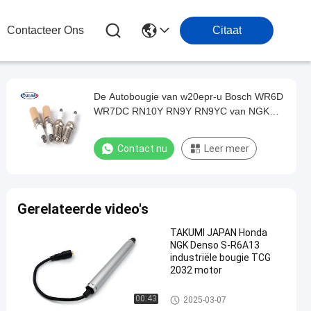
Contacteer Ons
Citaat
De Autobougie van w20epr-u Bosch WR6D
WR7DC RN10Y RN9Y RN9YC van NGK
BPR6ES BPR5ES Denso IW20
Contact nu
Leer meer
Gerelateerde video's
TAKUMI JAPAN Honda
NGK Denso S-R6A13
industriële bougie TCG
2032 motor
Autobougies
00:43
2025-03-07