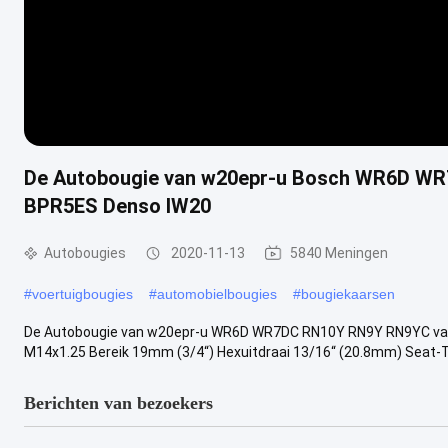
De Autobougie van w20epr-u Bosch WR6D W
BPR5ES Denso IW20
Autobougies
2020-11-13
5840 Meningen
#
voertuigbougies
#
automobielbougies
#
bougiekaarsen
De Autobougie van w20epr-u WR6D WR7DC RN10Y RN9Y RN9YC va
M14x1.25 Bereik 19mm (3/4“) Hexuitdraai 13/16“ (20.8mm) Seat-T
Berichten van bezoekers