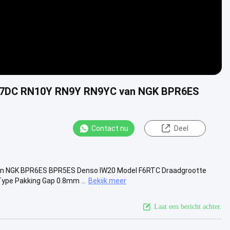
R7DC RN10Y RN9Y RN9YC van NGK BPR6ES
Contact nu
Deel
n NGK BPR6ES BPR5ES Denso IW20 Model F6RTC Draadgrootte
ype Pakking Gap 0.8mm ...
Bekijk meer
Laat een bericht achter.