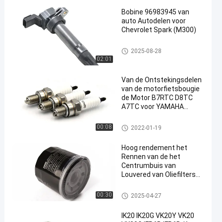
Bobine 96983945 van
auto Autodelen voor
Chevrolet Spark (M300)
autobobine
2025-08-28
02:01
Van de Ontstekingsdelen
van de motorfietsbougie
de Motor B7RTC D8TC
A7TC voor YAMAHA
HONDA SUZUKI KEIHIN
Motorfietsbougies
00:08
2022-01-19
Hoog rendement het
Rennen van de het
Centrumbuis van
Louvered van Oliefilters
Kleine de
Stroomweerstand
de filter van de motorolie
00:30
2025-04-27
IK20 IK20G VK20Y VK20