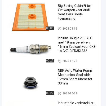
Big Saving Cabin Filter
Ontworpen voor Audi
Seat Cars Brede
toepassing
De Filter van de autocabine
00:06
2023-08-16
Iridium Bougie ZT57-4
met 19mm Bereik en
16mm Zeskant voor GK3-
1A GK3-3 FR3KII332
Generatorbougie
00:27
2025-12-26
NBR Auto Water Pump
Mechanical Seal with
12mm Shaft Diameter
30mm
De Mechanische Verbinding va
00:27
2025-10-29
n de waterpomp
Industriële vonkstekker