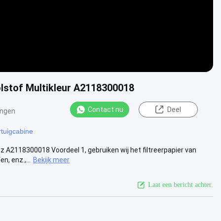
olstof Multikleur A2118300018
Contact nu
Deel
ingen
rtuigcabine
z A2118300018 Voordeel 1, gebruiken wij het filtreerpapier van
, enz.,...
Bekijk meer
Laat een bericht achter.