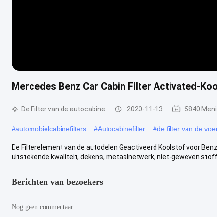
Mercedes Benz Car Cabin Filter Activated-Ko
De Filter van de autocabine
2020-11-13
5840 Men
#
automobielcabinefilters
#
Autocabinefilter
#
de filter van de voe
De Filterelement van de autodelen Geactiveerd Koolstof voor Benz
uitstekende kwaliteit, dekens, metaalnetwerk, niet-geweven stoffen
Berichten van bezoekers
Nog geen commentaar