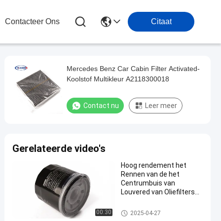
Contacteer Ons
Citaat
Mercedes Benz Car Cabin Filter Activated-
Koolstof Multikleur A2118300018
Contact nu
Leer meer
Gerelateerde video's
Hoog rendement het
Rennen van de het
Centrumbuis van
Louvered van Oliefilters
Kleine de
Stroomweerstand
de filter van de motorolie
00:30
2025-04-27