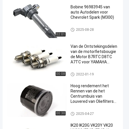
Bobine 96983945 van
auto Autodelen voor
Chevrolet Spark (M300)
autobobine
2025-08-28
02:01
Van de Ontstekingsdelen
van de motorfietsbougie
de Motor B7RTC D8TC
A7TC voor YAMAHA
HONDA SUZUKI KEIHIN
Motorfietsbougies
00:08
2022-01-19
Hoog rendement het
Rennen van de het
Centrumbuis van
Louvered van Oliefilters
Kleine de
Stroomweerstand
de filter van de motorolie
00:30
2025-04-27
IK20 IK20G VK20Y VK20