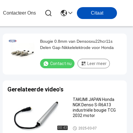
Contacteer Ons
Citaat
Bougie 0.8mm van Densosxu22hcr11s
Delen Gap-Nikkelelektrode voor Honda
Contact nu
Leer meer
Gerelateerde video's
TAKUMI JAPAN Honda
NGK Denso S-R6A13
industriële bougie TCG
2032 motor
Autobougies
00:43
2025-03-07