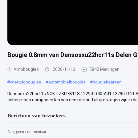
Bougie 0.8mm van Densosxu22hcr11s Delen G
Autobougies
2020-11-12
5840 Meningen
#
voertuigbougies
#
automobielbougies
#
bougiekaarsen
Densosxu22hcr11s NGK ILZKR7B11S 12290-R40-A01 12290-R40-AA0
onbegrepen componenten van een motor. Talrijke vragen zijn in de l
Berichten van bezoekers
Nog geen commentaar