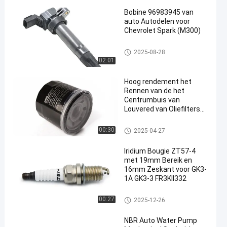
Bobine 96983945 van
auto Autodelen voor
Chevrolet Spark (M300)
autobobine
2025-08-28
02:01
Hoog rendement het
Rennen van de het
Centrumbuis van
Louvered van Oliefilters
Kleine de
Stroomweerstand
de filter van de motorolie
00:30
2025-04-27
Iridium Bougie ZT57-4
met 19mm Bereik en
16mm Zeskant voor GK3-
1A GK3-3 FR3KII332
Generatorbougie
00:27
2025-12-26
NBR Auto Water Pump