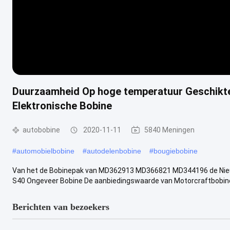
Duurzaamheid Op hoge temperatuur Geschikte 
Elektronische Bobine
autobobine
2020-11-11
5840 Meningen
#
automobielbobine
#
autodelenbobine
#
bougiebobine
Van het de Bobinepak van MD362913 MD366821 MD344196 de Nieuw
S40 Ongeveer Bobine De aanbiedingswaarde van Motorcraftbobines
Berichten van bezoekers