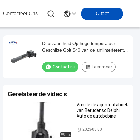
Contacteer Ons
Citaat
Duurzaamheid Op hoge temperatuur
Geschikte Golt S40 van de antiinterferentie
de Elektronische Bobine
Contact nu
Leer meer
Gerelateerde video's
Van de de agentenfabriek
van Berudenso Delphi
Auto de autobobine
autobobine
2023-03-30
00:12