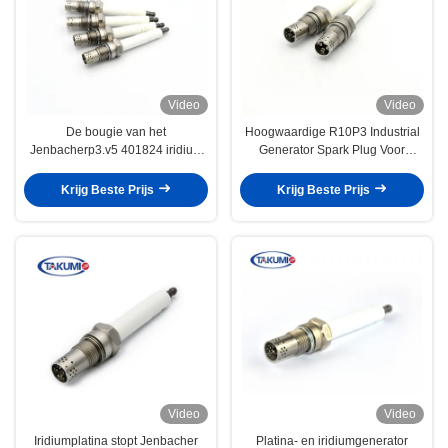
Video
Video
De bougie van het
Hoogwaardige R10P3 Industrial
Jenbacherp3.v5 401824 iridium
Generator Spark Plug Voor
vervangt voor Jenbacher
Jenbacher GS 420 Motor P3.V3
industriële motor
347257 V5 401824
Krijg Beste Prijs
Krijg Beste Prijs
Video
Video
Iridiumplatina stopt Jenbacher
Platina- en iridiumgenerator