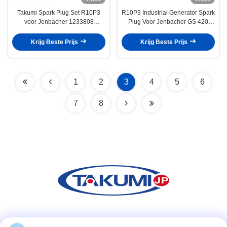
Takumi Spark Plug Set R10P3
R10P3 Industrial Generator Spark
voor Jenbacher 1233808
Plug Voor Jenbacher GS 420
vervanging voor Jenbacher 420
Motor P3.V3 347257 V5 401824
motor
Spark Plug
Krijg Beste Prijs
Krijg Beste Prijs
1
2
3
4
5
6
7
8
Sociale media