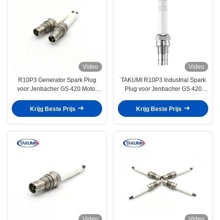
Video
Video
R10P3 Generator Spark Plug
TAKUMI R10P3 Industrial Spark
voor Jenbacher GS 420 Motor
Plug voor Jenbacher GS 420
P3.V3 347257 V5 401824 van
Motor P3.V3 347257 V5 401824
TAKUMI
vervangen voor 1233808
Krijg Beste Prijs
Krijg Beste Prijs
Originele
Video
Video