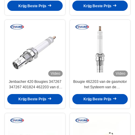
de Bougiegasfornuis voor
Krijg Beste Prijs
Krijg Beste Prijs
jenbacher industriële bougie
Video
Video
Jenbacher 420 Bougies 347267
Bougie 462203 van de gasmotor
347267 401824 462203 van de
het Systeem van de
Aardgasmotor
Generatormacht voor Generator
JS420
Krijg Beste Prijs
Krijg Beste Prijs