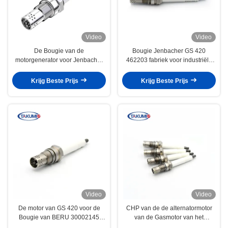
Video
Video
De Bougie van de
Bougie Jenbacher GS 420
motorgenerator voor Jenbacher
462203 fabriek voor industriële
GS 420 Motor P3.V3 347257 V5
gasmotoren
401824
Krijg Beste Prijs
Krijg Beste Prijs
Video
Video
De motor van GS 420 voor de
CHP van de de alternatormotor
Bougie van BERU 30002145
van de Gasmotor van het
18GZ47/18 GZ 47/FBM80WPNS
Iridiumkaarsen de bougie van het