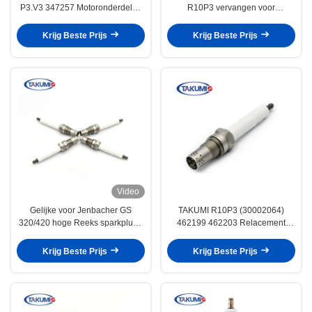
P3.V3 347257 Motoronderdelen
R10P3 vervangen voor
R10P3 OEM 462203 347257
Jenbacher 462203 voor 420-
40182
motoren
Krijg Beste Prijs
Krijg Beste Prijs
Video
Gelijke voor Jenbacher GS
TAKUMI R10P3 (30002064)
320/420 hoge Reeks sparkplug -
462199 462203 Relacement
kwaliteit & concurrerende
Bougie voor Generatormotoren
prijsr10p7/r10p3 Industriële
Krijg Beste Prijs
Krijg Beste Prijs
bougie