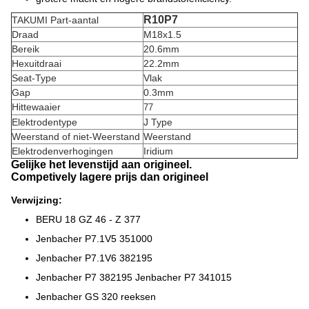
R10P7
TAKUMI Part-aantal
Draad
M18x1.5
Bereik
20.6mm
Hexuitdraai
22.2mm
Seat-Type
Vlak
Gap
0.3mm
Hittewaaier
77
Elektrodentype
J Type
Weerstand of niet-Weerstand
Weerstand
Elektrodenverhogingen
Iridium
Gelijke het levenstijd aan origineel.
Competively lagere prijs dan origineel
Verwijzing:
BERU 18 GZ 46 - Z 377
Jenbacher P7.1V5 351000
Jenbacher P7.1V6 382195
Jenbacher P7 382195 Jenbacher P7 341015
Jenbacher GS 320 reeksen