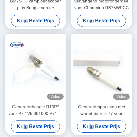
BM7STC kampioenskoper
Vervangend motoronderdeel
plus Bougie van de
voor Champion RB75WPCC
Bougiecj8y de Kleine Motor
Krijg Beste Prijs
Krijg Beste Prijs
Video
Video
Generatorbougie R10P7
Generatorsparkstop met
voor P7.1V5 351000 P71V6
warmtebereik 77 voor
382195
motoren van de J-serie 2 en
Krijg Beste Prijs
Krijg Beste Prijs
3 OEM-nummer QSK60