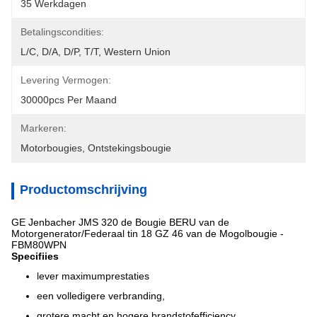
35 Werkdagen
Betalingscondities:
L/C, D/A, D/P, T/T, Western Union
Levering Vermogen:
30000pcs Per Maand
Markeren:
Motorbougies
, 
Ontstekingsbougie
Productomschrijving
GE Jenbacher JMS 320 de Bougie BERU van de
Motorgenerator/Federaal tin 18 GZ 46 van de Mogolbougie -
FBM80WPN
Specifiies
lever maximumprestaties
een volledigere verbranding,
grotere macht en hogere brandstofefficiency.