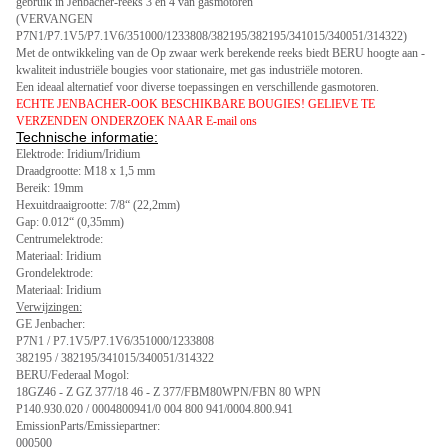
gebruik in Jenbacher-reeks 3 en 4 van gasmotoren
(VERVANGEN
P7N1/P7.1V5/P7.1V6/351000/1233808/382195/382195/341015/340051/314322)
Met de ontwikkeling van de Op zwaar werk berekende reeks biedt BERU hoogte aan -
kwaliteit industriële bougies voor stationaire, met gas industriële motoren.
Een ideaal alternatief voor diverse toepassingen en verschillende gasmotoren.
ECHTE JENBACHER-OOK BESCHIKBARE BOUGIES! GELIEVE TE
VERZENDEN ONDERZOEK NAAR E-mail ons
Technische informatie:
Elektrode: Iridium/Iridium
Draadgrootte: M18 x 1,5 mm
Bereik: 19mm
Hexuitdraaigrootte: 7/8“ (22,2mm)
Gap: 0.012“ (0,35mm)
Centrumelektrode:
Materiaal: Iridium
Grondelektrode:
Materiaal: Iridium
Verwijzingen:
GE Jenbacher:
P7N1 / P7.1V5/P7.1V6/351000/1233808
382195 / 382195/341015/340051/314322
BERU/Federaal Mogol:
18GZ46 - Z GZ 377/18 46 - Z 377/FBM80WPN/FBN 80 WPN
P140.930.020 / 0004800941/0 004 800 941/0004.800.941
EmissionParts/Emissiepartner:
000500