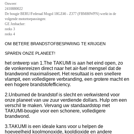
Onweer:
2410880022
De bougie BERU/Federaal Mogol 18GZ46 - Z377 (FBM80WPN) werkt in de
volgende motortoepassingen:
GE Jenbacher:
reeks 3
reeks 4
OM BETERE BRANDSTOFBESPARING TE KRIJGEN
SPAREN ONZE PLANEET!
het ontwerp van 1.The TAKUMI is aan het eind open, zo
de vonkenreizen direct naar het air-fuel mengsel dat de
brandwond maximaliseert. Het resultaat is een snellere
vlampit, een volledigere verbranding, een grotere macht en
een hogere brandstofefficiency.
2.Unburned de brandstof is slecht en verkwistend voor
onze planeet van uw zuur verdiende dollars. Hulp
om een
verschil te maken. Vervang uw standaardstop met
TAKUMI-bougie voor een schonere,
volledigere
brandwond.
3.TAKUMI is een ideale kans voor u helpen de
hoeveelheid koolmonoxide, kooldioxide en andere