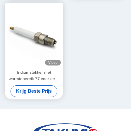
Video
Iridiumstekker met
warmtebereik 77 voor de C
3500-serie en het ontwerp
Krijg Beste Prijs
van de bekleding