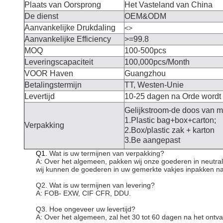
Plaats van Oorsprong
Het Vasteland van China
De dienst
OEM&ODM
Aanvankelijke Drukdaling
<>
Aanvankelijke Efficiency
>=99.8
MOQ
100-500pcs
Leveringscapaciteit
100,000pcs/Month
VOOR Haven
Guangzhou
Betalingstermijn
TT, Westen-Unie
Levertijd
10-25 dagen na Orde wordt
Gelijkstroom-de doos van m
1.Plastic bag+box+carton;
Verpakking
2.Box/plastic zak + karton
3.Be aangepast
Q1.
Wat is uw termijnen van verpakking?
A: Over het algemeen, pakken wij onze goederen in neutrale 
wij kunnen de goederen in uw gemerkte vakjes inpakken na 
Q2. Wat is uw termijnen van levering?
A: FOB- EXW, CIF CFR, DDU.
Q3. Hoe ongeveer uw levertijd?
A: Over het algemeen, zal het 30 tot 60 dagen na het ontva