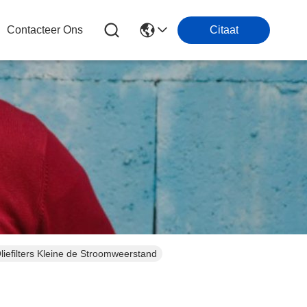
Contacteer Ons
Citaat
efilters Kleine de Stroomweerstand