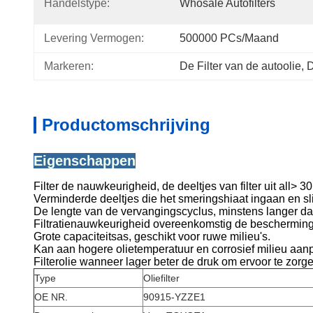
Handelstype:
Whosale Autofilters
Levering Vermogen:
500000 PCs/maand
Markeren:
De Filter van de autoolie
, 
D
Productomschrijving
Eigenschappen
Filter de nauwkeurigheid, de deeltjes van filter uit all> 3
Verminderde deeltjes die het smeringshiaat ingaan en sl
De lengte van de vervangingscyclus, minstens langer dan 
Filtratienauwkeurigheid overeenkomstig de bescherming 
Grote capaciteitsas, geschikt voor ruwe milieu's.
Kan aan hogere olietemperatuur en corrosief milieu aan
Filterolie wanneer lager beter de druk om ervoor te zorgen
Type
Oliefilter
OE NR.
90915-YZZE1