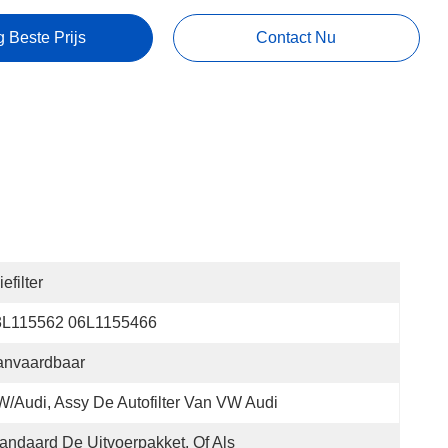
g Beste Prijs
Contact Nu
iefilter
3L115562 06L1155466
anvaardbaar
/Audi, Assy De Autofilter Van VW Audi
andaard De Uitvoerpakket, Of Als 