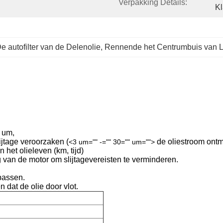
Verpakking Details:
Kl
e autofilter van de Delenolie
, 
Rennende het Centrumbuis van Lo
0 um,
ijtage veroorzaken (
de oliestroom ontm
<3 um="" -="" 30="" um="">
het olieleven (km, tijd)
van de motor om slijtagevereisten te verminderen.
passen.
 dat de olie door vlot.