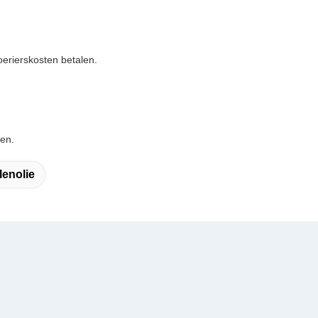
oerierskosten betalen.
men.
lenolie