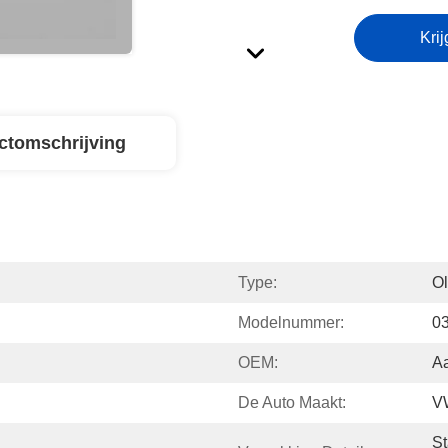
Krij
ctomschrijving
Type:
Ol
Modelnummer:
0
OEM:
A
De Auto Maakt:
VW
St