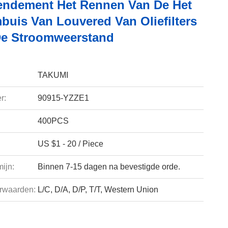
ndement Het Rennen Van De Het
buis Van Louvered Van Oliefilters
De Stroomweerstand
TAKUMI
r:
90915-YZZE1
400PCS
US $1 - 20 / Piece
ijn:
Binnen 7-15 dagen na bevestigde orde.
rwaarden:
L/C, D/A, D/P, T/T, Western Union