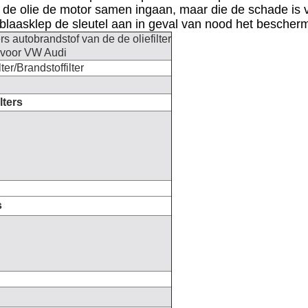
 de olie de motor samen ingaan, maar die de schade is 
afblaasklep de sleutel aan in geval van nood het besche
ers autobrandstof van de de oliefilter
r voor VW Audi
lter/Brandstoffilter
lters
s