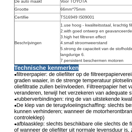
De auto maakt
Voor TOYOTA
Grootte
66mm*75mm
Certifiie
TS16949 IS09001
1.use hoog - kwaliteitsstaal, krachtig fi
2.with goed ontwerp en geavanceerde 
3.high het filtreren effect
Beschrijvingen
4.small stroomweerstand
5.strong de capaciteit van de stofhold
langdurige 6.
7.persistent beschermen motoren
Technische kenmerken
filtreerpapier: de oliefilter op de filtreerpapier
●
graden waaier, in de strenge temperatuur plotsel
oliefiltratie zullen beïnvloeden. Filtreerpapier het
veranderen, terwijl het verzekeren van adequate 
rubberverbindingen: ring de van uitstekende kwali
●
De klep van de terugvloeiingschaffing: slechts bes
●
kunnen verhinderen; wanneer de motorherontbrandi
controleklep)
afblaasklep: slechts beschikbare olie slechts de
●
of wanneer de oliefilter uit normale levensduur is,