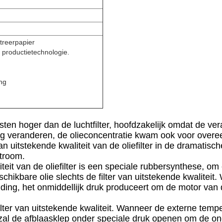
ltreerpapier
productietechnologie.
ing
vereisten hoger dan de luchtfilter, hoofdzakelijk omdat de 
ing veranderen, de olieconcentratie kwam ook voor over
 van uitstekende kwaliteit van de oliefilter in de dramati
stroom.
teit van de oliefilter is een speciale rubbersynthese, om 
chikbare olie slechts de filter van uitstekende kwaliteit
ng, het onmiddellijk druk produceert om de motor van d
 filter van uitstekende kwaliteit. Wanneer de externe te
 zal de afblaasklep onder speciale druk openen om de onge