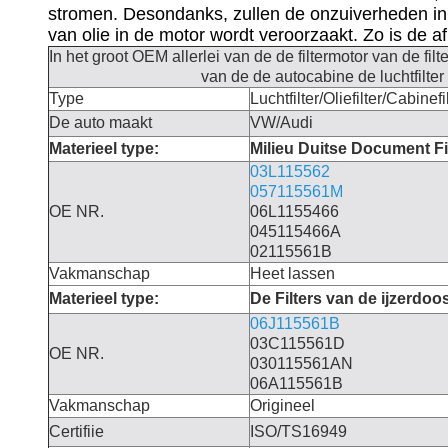
stromen. Desondanks, zullen de onzuiverheden in
van olie in de motor wordt veroorzaakt. Zo is de 
In het groot OEM allerlei van de de filtermotor van de filt
van de de autocabine de luchtfilte
Type
Luchtfilter/Oliefilter/Cabinefi
De auto maakt
VW/Audi
Materieel type:
Milieu Duitse Document Fi
03L115562
057115561M
OE NR.
06L1155466
045115466A
02115561B
Vakmanschap
Heet lassen
Materieel type:
De Filters van de ijzerdoo
06J115561B
03C115561D
OE NR.
030115561AN
06A115561B
Vakmanschap
Origineel
Certifiie
ISO/TS16949