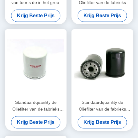
van toorts de in het groot
Oliefilter van de fabrieks
enginge voor Japanse auto
Directe Hete Verkoop OE
Krijg Beste Prijs
Krijg Beste Prijs
90915-20001
voor Toyota 90915-YZZC5
Standaardquanlity de
Standaardquanlity de
Oliefilter van de fabrieks
Oliefilter van de fabrieks
Directe Hete Verkoop OE
Directe Verkoop OE voor
Krijg Beste Prijs
Krijg Beste Prijs
voor Autoauto's 15208-
Autoauto's 90915-YZZE2,
65F00 15208-65F0A
90915-YZZE1