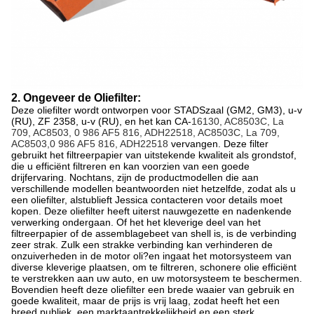
2. Ongeveer de Oliefilter:
Deze oliefilter wordt ontworpen voor STADSzaal (GM2, GM3), u-v
(RU), ZF 2358, u-v (RU), en het kan CA-
16130, AC8503C, La
709, AC8503, 0 986 AF5 816, ADH22518, AC8503C, La 709,
AC8503,0 986 AF5 816, ADH22518
vervangen. Deze filter
gebruikt het filtreerpapier van uitstekende kwaliteit als grondstof,
die u efficiënt filtreren en kan voorzien van een goede
drijfervaring. Nochtans, zijn de productmodellen die aan
verschillende modellen beantwoorden niet hetzelfde, zodat als u
een oliefilter, alstublieft Jessica contacteren voor details moet
kopen. Deze oliefilter heeft uiterst nauwgezette en nadenkende
verwerking ondergaan. Of het het kleverige deel van het
filtreerpapier of de assemblagebeet van shell is, is de verbinding
zeer strak. Zulk een strakke verbinding kan verhinderen de
onzuiverheden in de motor oli?en ingaat het motorsysteem van
diverse kleverige plaatsen, om te filtreren, schonere olie efficiënt
te verstrekken aan uw auto, en uw motorsysteem te beschermen.
Bovendien heeft deze oliefilter een brede waaier van gebruik en
goede kwaliteit, maar de prijs is vrij laag, zodat heeft het een
breed publiek, een marktaantrekkelijkheid en een sterk