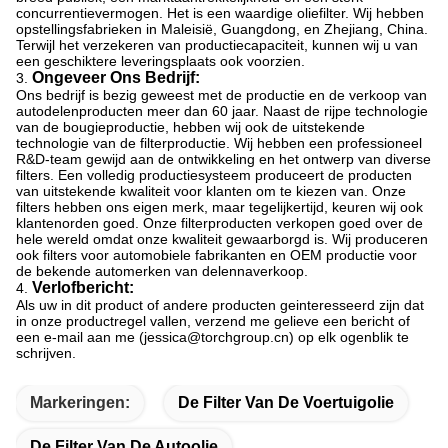
concurrentievermogen. Het is een waardige oliefilter. Wij hebben
opstellingsfabrieken in Maleisië, Guangdong, en Zhejiang, China.
Terwijl het verzekeren van productiecapaciteit, kunnen wij u van
een geschiktere leveringsplaats ook voorzien.
Ongeveer Ons Bedrijf:
3.
Ons bedrijf is bezig geweest met de productie en de verkoop van
autodelenproducten meer dan 60 jaar. Naast de rijpe technologie
van de bougieproductie, hebben wij ook de uitstekende
technologie van de filterproductie. Wij hebben een professioneel
R&D-team gewijd aan de ontwikkeling en het ontwerp van diverse
filters. Een volledig productiesysteem produceert de producten
van uitstekende kwaliteit voor klanten om te kiezen van. Onze
filters hebben ons eigen merk, maar tegelijkertijd, keuren wij ook
klantenorden goed. Onze filterproducten verkopen goed over de
hele wereld omdat onze kwaliteit gewaarborgd is. Wij produceren
ook filters voor automobiele fabrikanten en OEM productie voor
de bekende automerken van delennaverkoop.
Verlofbericht:
4.
Als uw in dit product of andere producten geinteresseerd zijn dat
in onze productregel vallen, verzend me gelieve een bericht of
een e-mail aan me (jessica@torchgroup.cn) op elk ogenblik te
schrijven.
Markeringen:
De Filter Van De Voertuigolie
De Filter Van De Autoolie