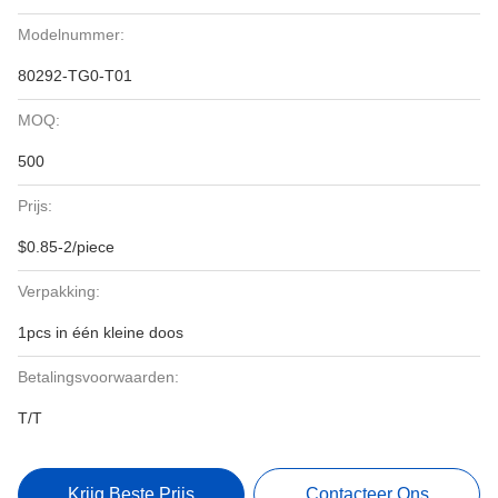
Modelnummer:
80292-TG0-T01
MOQ:
500
Prijs:
$0.85-2/piece
Verpakking:
1pcs in één kleine doos
Betalingsvoorwaarden:
T/T
Krijg Beste Prijs
Contacteer Ons