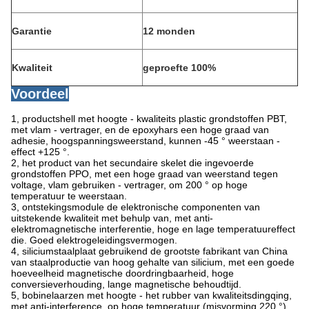
Garantie
12 monden
Kwaliteit
geproefte 100%
Voordeel
1, productshell met hoogte - kwaliteits plastic grondstoffen PBT,
met vlam - vertrager, en de epoxyhars een hoge graad van
adhesie, hoogspanningsweerstand, kunnen -45 ° weerstaan -
effect +125 °.
2, het product van het secundaire skelet die ingevoerde
grondstoffen PPO, met een hoge graad van weerstand tegen
voltage, vlam gebruiken - vertrager, om 200 ° op hoge
temperatuur te weerstaan.
3, ontstekingsmodule de elektronische componenten van
uitstekende kwaliteit met behulp van, met anti-
elektromagnetische interferentie, hoge en lage temperatuureffect
die. Goed elektrogeleidingsvermogen.
4, siliciumstaalplaat gebruikend de grootste fabrikant van China
van staalproductie van hoog gehalte van silicium, met een goede
hoeveelheid magnetische doordringbaarheid, hoge
conversieverhouding, lange magnetische behoudtijd.
5, bobinelaarzen met hoogte - het rubber van kwaliteitsdingqing,
met anti-interference, op hoge temperatuur (misvorming 220 °),