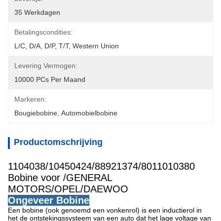
35 Werkdagen
Betalingscondities:
L/C, D/A, D/P, T/T, Western Union
Levering Vermogen:
10000 PCs Per Maand
Markeren:
Bougiebobine
, 
Automobielbobine
Productomschrijving
1104038/10450424/88921374/8011010380
Bobine voor /GENERAL
MOTORS/OPEL/DAEWOO
Ongeveer Bobine
Een bobine (ook genoemd een vonkenrol) is een inductierol in
het de ontstekingssysteem van een auto dat het lage voltage van