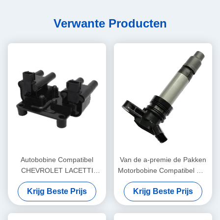
Verwante Producten
Autobobine Compatibel
Van de a-premie de Pakken
CHEVROLET LACETTI
Motorbobine Compatibel met
DAEWOO NUBIRA 1,4 1,6
-Land Rover Ignition Coil
Krijg Beste Prijs
Krijg Beste Prijs
96453420
30684245 0997001070
LR002954