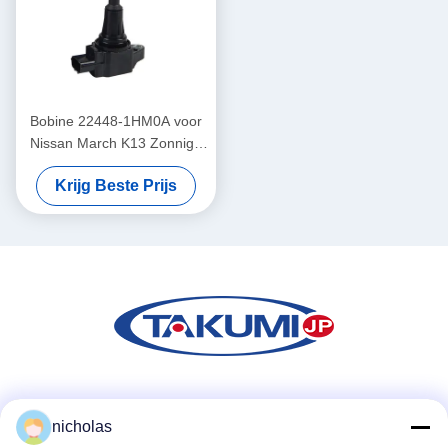
Bobine 22448-1HM0A voor
Nissan March K13 Zonnige
N17 Sylphy B17 Tiida C12
Krijg Beste Prijs
Sociale media
nicholas