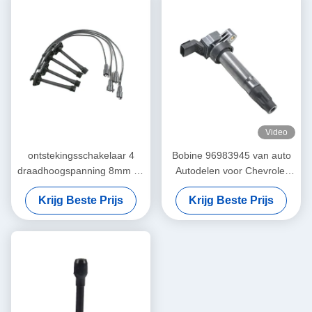
Video
ontstekingsschakelaar 4
Bobine 96983945 van auto
draadhoogspanning 8mm de
Autodelen voor Chevrolet
kabel van de de
Spark (M300)
Krijg Beste Prijs
Krijg Beste Prijs
separatorontsteking van de
bougiedraad de terminal van
het bedradingsdiagram voor
Toyota