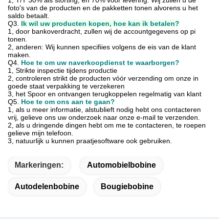
1, T/T 30% als storting, en 70% vóór levering. Wij zullen u de
foto's van de producten en de pakketten tonen
alvorens u het
saldo betaalt.
Q3.
Ik wil uw producten kopen, hoe kan ik betalen?
1, door bankoverdracht, zullen wij de accountgegevens op pi
tonen.
2, anderen: Wij kunnen specifiies volgens de eis van de klant
maken.
Q4.
Hoe te om uw naverkoopdienst te waarborgen?
1, Strikte inspectie tijdens productie
2, controleren strikt de producten vóór verzending om onze in
goede staat verpakking te verzekeren
3, het Spoor en ontvangen terugkoppelen regelmatig van klant
Q5.
Hoe te om ons aan te gaan?
1, als u meer informatie, alstublieft nodig hebt ons contacteren
vrij, gelieve ons uw onderzoek naar onze e-mail te verzenden.
2, als u dringende dingen hebt om me te contacteren, te roepen
gelieve mijn telefoon.
3, natuurlijk u kunnen praatjesoftware ook gebruiken.
Markeringen:
Automobielbobine
Autodelenbobine
Bougiebobine