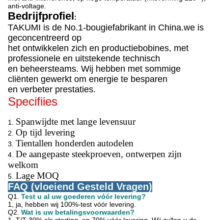
anti-voltage.
Bedrijfprofiel
:
TAKUMI is de No.1-bougiefabrikant in China.we is
geconcentreerd op
het ontwikkelen zich en productiebobines, met
professionele en uitstekende technisch
en beheersteams. Wij hebben met sommige
cliënten gewerkt om energie te besparen
en verbeter prestaties.
Specifiies
Spanwijdte met lange levensuur
1.
Op tijd levering
2.
Tientallen honderden
autodelen
3.
De aangepaste steekproeven, ontwerpen zijn
4.
welkom
Lage MOQ
5.
FAQ (vloeiend Gesteld Vragen)
Q1.
Test u al uw goederen vóór levering?
1, ja, hebben wij 100%-test vóór levering.
Q2.
Wat is uw betalingsvoorwaarden?