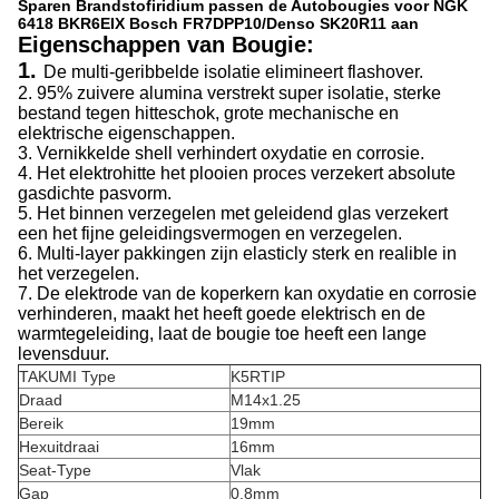
Sparen Brandstofiridium passen de Autobougies voor NGK
6418 BKR6EIX Bosch FR7DPP10/Denso SK20R11 aan
Eigenschappen van Bougie:
1.
De multi-geribbelde isolatie elimineert flashover.
2. 95% zuivere alumina verstrekt super isolatie, sterke
bestand tegen hitteschok, grote mechanische en
elektrische eigenschappen.
3. Vernikkelde shell verhindert oxydatie en corrosie.
4. Het elektrohitte het plooien proces verzekert absolute
gasdichte pasvorm.
5. Het binnen verzegelen met geleidend glas verzekert
een het fijne geleidingsvermogen en verzegelen.
6. Multi-layer pakkingen zijn elasticly sterk en realible in
het verzegelen.
7. De elektrode van de koperkern kan oxydatie en corrosie
verhinderen, maakt het heeft goede elektrisch en de
warmtegeleiding, laat de bougie toe heeft een lange
levensduur.
TAKUMI Type
K5RTIP
Draad
M14x1.25
Bereik
19mm
Hexuitdraai
16mm
Seat-Type
Vlak
Gap
0.8mm