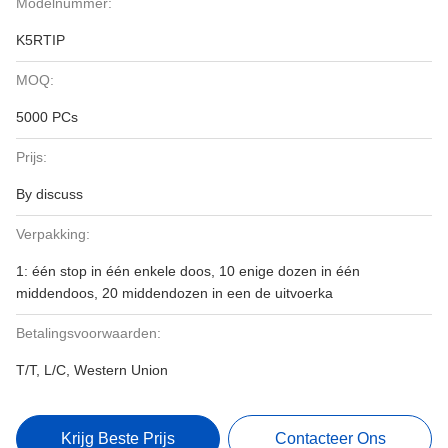
Modelnummer:
K5RTIP
MOQ:
5000 PCs
Prijs:
By discuss
Verpakking:
1: één stop in één enkele doos, 10 enige dozen in één
middendoos, 20 middendozen in een de uitvoerka
Betalingsvoorwaarden:
T/T, L/C, Western Union
Krijg Beste Prijs
Contacteer Ons