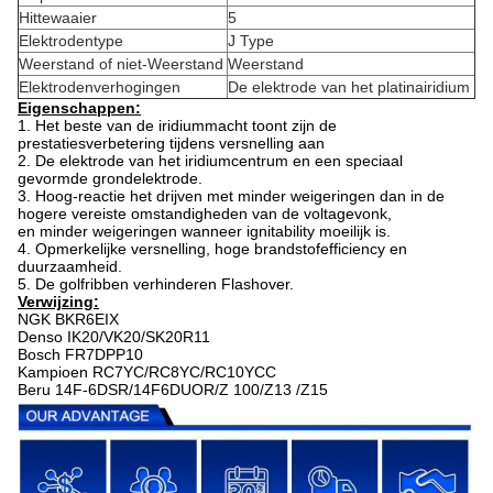
Hittewaaier
5
Elektrodentype
J Type
Weerstand of niet-Weerstand
Weerstand
Elektrodenverhogingen
De elektrode van het platinairidium
Eigenschappen:
1.
Het beste van de iridiummacht toont zijn de
prestatiesverbetering tijdens versnelling aan
2.
De elektrode van het iridiumcentrum en een speciaal
gevormde grondelektrode.
3.
Hoog-reactie het drijven met minder weigeringen dan in de
hogere vereiste omstandigheden van de voltagevonk,
en minder weigeringen wanneer ignitability moeilijk is.
4.
Opmerkelijke versnelling, hoge brandstofefficiency en
duurzaamheid.
5.
De golfribben verhinderen Flashover.
Verwijzing:
NGK BKR6EIX
Denso IK20/VK20/
SK20R11
Bosch
FR7DPP10
Kampioen
RC7YC/RC8YC/RC10YCC
Beru 14F-6DSR/14F6DUOR/Z 100/Z13 /Z15