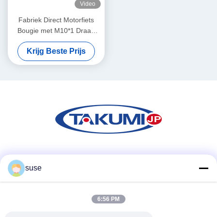
Video
Fabriek Direct Motorfiets
Bougie met M10*1 Draad
12,7 mm Bereik en 16 mm
Krijg Beste Prijs
Zeskant voor Groothandel
Sociale media
suse
6:56 PM
Snel contact