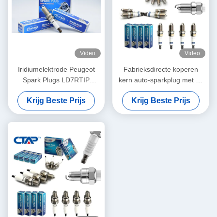
Video
Video
Iridiumelektrode Peugeot
Fabrieksdirecte koperen
Spark Plugs LD7RTIP
kern auto-sparkplug met 19
1.1mm Gap Hoog
mm bereik 16 mm Hex en
Krijg Beste Prijs
Krijg Beste Prijs
brandstofverbruik NGK
warmtebereik 6 voor
toyota
BKR5EYA11 BKR6E11
BKR5E11