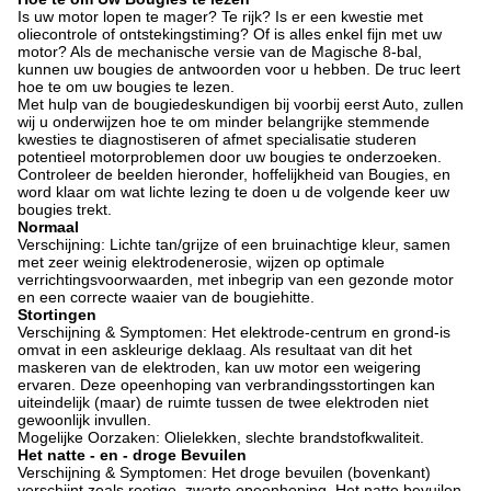
Is uw motor lopen te mager? Te rijk? Is er een kwestie met
oliecontrole of ontstekingstiming? Of is alles enkel fijn met uw
motor? Als de mechanische versie van de Magische 8-bal,
kunnen uw bougies de antwoorden voor u hebben. De truc leert
hoe te om uw bougies te lezen.
Met hulp van de bougiedeskundigen bij voorbij eerst Auto, zullen
wij u onderwijzen hoe te om minder belangrijke stemmende
kwesties te diagnostiseren of afmet specialisatie studeren
potentieel motorproblemen door uw bougies te onderzoeken.
Controleer de beelden hieronder, hoffelijkheid van Bougies, en
word klaar om wat lichte lezing te doen u de volgende keer uw
bougies trekt.
Normaal
Verschijning: Lichte tan/grijze of een bruinachtige kleur, samen
met zeer weinig elektrodenerosie, wijzen op optimale
verrichtingsvoorwaarden, met inbegrip van een gezonde motor
en een correcte waaier van de bougiehitte.
Stortingen
Verschijning & Symptomen: Het elektrode-centrum en grond-is
omvat in een askleurige deklaag. Als resultaat van dit het
maskeren van de elektroden, kan uw motor een weigering
ervaren. Deze opeenhoping van verbrandingsstortingen kan
uiteindelijk (maar) de ruimte tussen de twee elektroden niet
gewoonlijk invullen.
Mogelijke Oorzaken: Olielekken, slechte brandstofkwaliteit.
Het natte - en - droge Bevuilen
Verschijning & Symptomen: Het droge bevuilen (bovenkant)
verschijnt zoals roetige, zwarte opeenhoping. Het natte bevuilen