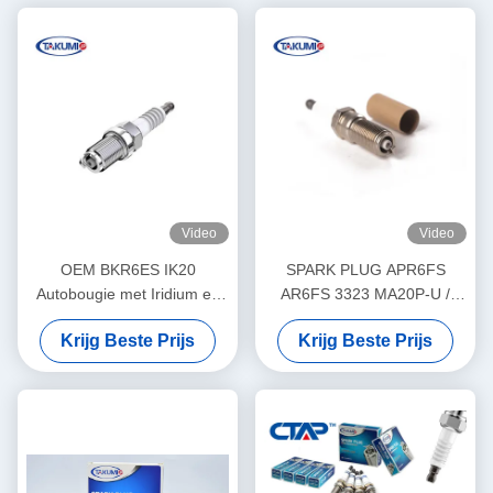
Video
Video
OEM BKR6ES IK20
SPARK PLUG APR6FS
Autobougie met Iridium en
AR6FS 3323 MA20P-U /
Platinaelektrode
MA20PR-U
Krijg Beste Prijs
Krijg Beste Prijs