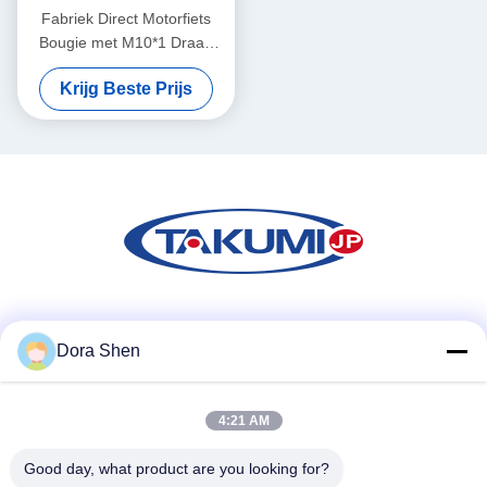
Fabriek Direct Motorfiets
Bougie met M10*1 Draad
12,7 mm Bereik en 16 mm
Krijg Beste Prijs
Zeskant voor Groothandel
Sociale media
Dora Shen
4:21 AM
Snel contact
Tel.
Good day, what product are you looking for?