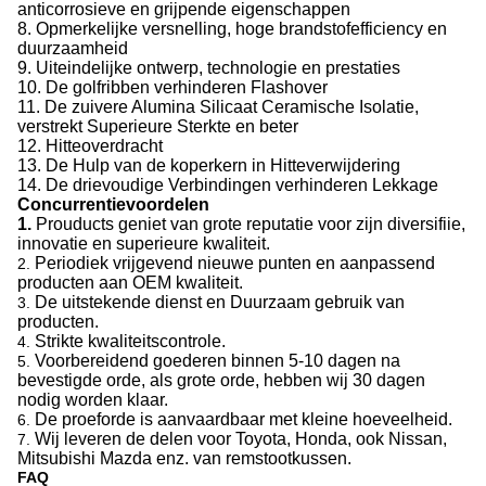
anticorrosieve en grijpende eigenschappen
8. Opmerkelijke versnelling, hoge brandstofefficiency en
duurzaamheid
9. Uiteindelijke ontwerp, technologie en prestaties
10. De golfribben verhinderen Flashover
11. De zuivere Alumina Silicaat Ceramische Isolatie,
verstrekt Superieure Sterkte en beter
12. Hitteoverdracht
13. De Hulp van de koperkern in Hitteverwijdering
14. De drievoudige Verbindingen verhinderen Lekkage
Concurrentievoordelen
1.
Prouducts geniet van grote reputatie voor zijn diversifiie,
innovatie en superieure kwaliteit.
Periodiek vrijgevend nieuwe punten en aanpassend
2.
producten aan OEM kwaliteit.
De uitstekende dienst en Duurzaam gebruik van
3.
producten.
Strikte kwaliteitscontrole.
4.
Voorbereidend goederen binnen 5-10 dagen na
5.
bevestigde orde, als grote orde, hebben wij 30 dagen
nodig worden klaar.
De proeforde is aanvaardbaar met kleine hoeveelheid.
6.
Wij leveren de delen voor Toyota, Honda, ook Nissan,
7.
Mitsubishi Mazda enz. van remstootkussen.
FAQ