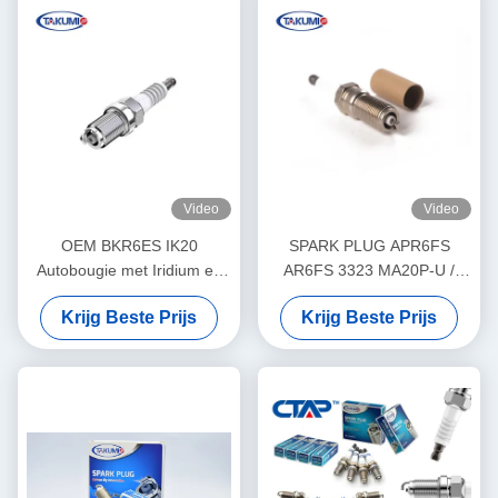
Video
Video
OEM BKR6ES IK20
SPARK PLUG APR6FS
Autobougie met Iridium en
AR6FS 3323 MA20P-U /
Platinaelektrode
MA20PR-U
Krijg Beste Prijs
Krijg Beste Prijs