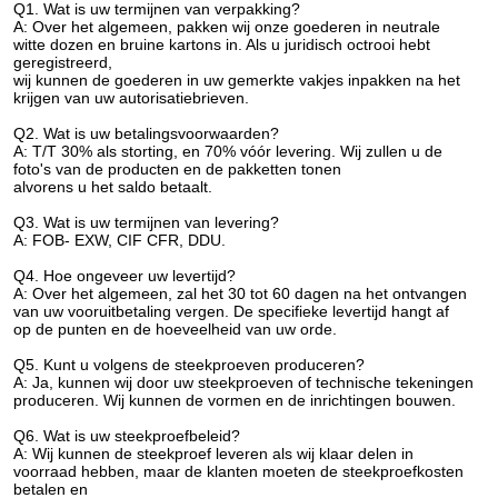
Q1. Wat is uw termijnen van verpakking?
A: Over het algemeen, pakken wij onze goederen in neutrale
witte dozen en bruine kartons in. Als u juridisch octrooi hebt
geregistreerd,
wij kunnen de goederen in uw gemerkte vakjes inpakken na het
krijgen van uw autorisatiebrieven.
Q2. Wat is uw betalingsvoorwaarden?
A: T/T 30% als storting, en 70% vóór levering. Wij zullen u de
foto's van de producten en de pakketten tonen
alvorens u het saldo betaalt.
Q3. Wat is uw termijnen van levering?
A: FOB- EXW, CIF CFR, DDU.
Q4. Hoe ongeveer uw levertijd?
A: Over het algemeen, zal het 30 tot 60 dagen na het ontvangen
van uw vooruitbetaling vergen. De specifieke levertijd hangt af
op de punten en de hoeveelheid van uw orde.
Q5. Kunt u volgens de steekproeven produceren?
A: Ja, kunnen wij door uw steekproeven of technische tekeningen
produceren. Wij kunnen de vormen en de inrichtingen bouwen.
Q6. Wat is uw steekproefbeleid?
A: Wij kunnen de steekproef leveren als wij klaar delen in
voorraad hebben, maar de klanten moeten de steekproefkosten
betalen en