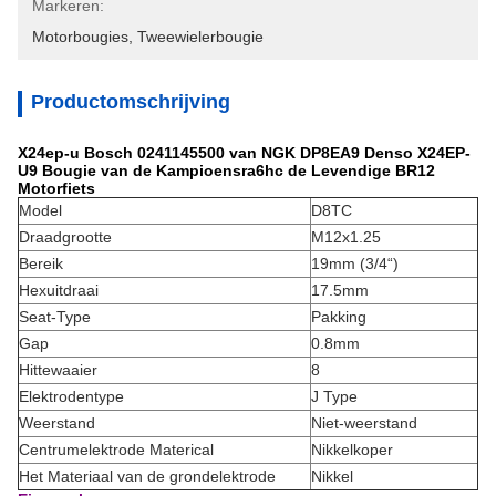
Markeren:
Motorbougies
, 
Tweewielerbougie
Productomschrijving
X24ep-u Bosch 0241145500 van NGK DP8EA9 Denso X24EP-
U9 Bougie van de Kampioensra6hc de Levendige BR12
Motorfiets
Model
D8TC
Draadgrootte
M12x1.25
Bereik
19mm (3/4“)
Hexuitdraai
17.5mm
Seat-Type
Pakking
Gap
0.8mm
Hittewaaier
8
Elektrodentype
J Type
Weerstand
Niet-weerstand
Centrumelektrode Materical
Nikkelkoper
Het Materiaal van de grondelektrode
Nikkel