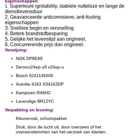
Eigenschappen
:
Superieure ignitability, stabiele nutteloze en lange de
1.
dienstlevensduur
2. Geavanceerde anticorrosieve, anti-fouling
eigenschappen
3.
Snellere begin en versnelling
4.
Betere brandstofbesparing
5. Gelijke het levenstijd aan origineel.
6. Concurrerende prijs dan origineel.
Verwijzing:
NGK DP8EA9
Densox24ep-u9 x24ep-u
Bosch 0241145500
Autolite 4163 XS4163DP
Kampioen RA6HC
Levendige BR12YC
Verpakking en levering:
Kleurenvak, schuimpakket.
Druk, door de lucht uit, door overzees of het
overeenstemmen van het verzoek van klanten.