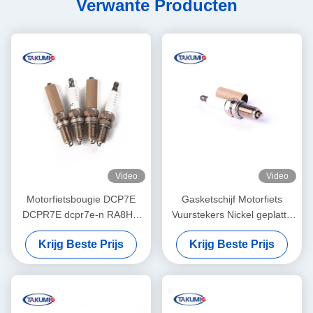
Verwante Producten
Video
Video
Motorfietsbougie DCP7E
Gasketschijf Motorfiets
DCPR7E dcpr7e-n RA8HC
Vuurstekers Nickel geplatte
RA6HC voor de Motorboot,
elektrode voor 90CC 70CC
Krijg Beste Prijs
Krijg Beste Prijs
Go-kart, Wilde Motorfiets