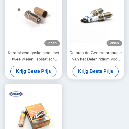
Video
Video
Keramische gasketstoel met
De auto de Generatorbougie
twee wielen, isostatisch
van het Deleniridium voor
drukend, met vonkstop
Toyoya-de Motor van het
Krijg Beste Prijs
Krijg Beste Prijs
Autogas Cdha/Cdhb
vervangt voor 5503 DR14YP