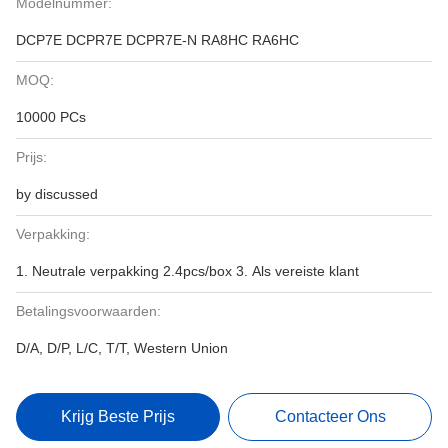
Modelnummer:
DCP7E DCPR7E DCPR7E-N RA8HC RA6HC
MOQ:
10000 PCs
Prijs:
by discussed
Verpakking:
1. Neutrale verpakking 2.4pcs/box 3. Als vereiste klant
Betalingsvoorwaarden:
D/A, D/P, L/C, T/T, Western Union
Krijg Beste Prijs
Contacteer Ons