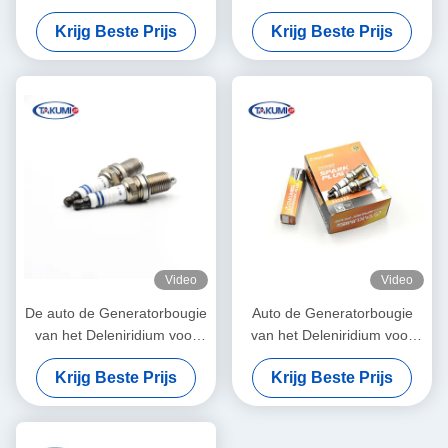
elektrode voor 90CC 70CC
drukend, met vonkstop
Krijg Beste Prijs
Krijg Beste Prijs
Video
Video
De auto de Generatorbougie
Auto de Generatorbougie
van het Deleniridium voor
van het Deleniridium voor
Toyoya-de Motor van het
Toyoya-de Motor van het
Krijg Beste Prijs
Krijg Beste Prijs
Autogas Cdha/Cdhb
Autogas Cdha
vervangt voor 5503 DR14YP