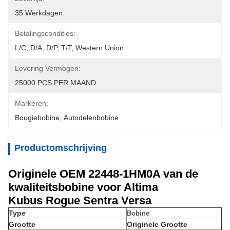
35 Werkdagen
Betalingscondities:
L/C, D/A, D/P, T/T, Western Union
Levering Vermogen:
25000 PCS PER MAAND
Markeren:
Bougiebobine
, 
Autodelenbobine
Productomschrijving
Originele OEM 22448-1HM0A van de
kwaliteitsbobine voor Altima
Kubus Rogue Sentra Versa
Type
Bobine
Grootte
Originele Grootte