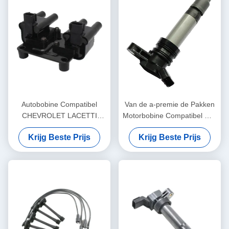
Autobobine Compatibel
Van de a-premie de Pakken
CHEVROLET LACETTI
Motorbobine Compatibel met
DAEWOO NUBIRA 1,4 1,6
-Land Rover Ignition Coil
Krijg Beste Prijs
Krijg Beste Prijs
96453420
30684245 0997001070
LR002954