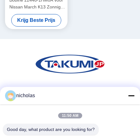
Bobine 22448-1HM0A voor
Nissan March K13 Zonnige
N17 Sylphy B17 Tiida C12
Krijg Beste Prijs
Sociale media
nicholas
11:50 AM
Snel contact
Tel.
Good day, what product are you looking for?
86-731-84830658