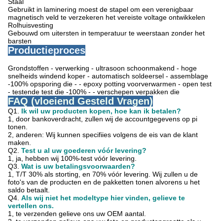
Staal
Gebruikt in laminering moest de stapel om een verenigbaar
magnetisch veld te verzekeren het vereiste voltage ontwikkelen
Rolhuisvesting
Gebouwd om uitersten in temperatuur te weerstaan zonder het
barsten
Productieproces
Grondstoffen - verwerking - ultrasoon schoonmakend - hoge
snelheids windend koper - automatisch soldeersel - assemblage
-100% opsporing die - - epoxy potting voorverwarmen - open test
- testende test die -100% - - verschepen verpakken die
FAQ (vloeiend Gesteld Vragen)
Q1.
Ik wil uw producten kopen, hoe kan ik betalen?
1, door bankoverdracht, zullen wij de accountgegevens op pi
tonen.
2, anderen: Wij kunnen specifiies volgens de eis van de klant
maken.
Q2.
Test u al uw goederen vóór levering?
1, ja, hebben wij 100%-test vóór levering.
Q3.
Wat is uw betalingsvoorwaarden?
1, T/T 30% als storting, en 70% vóór levering. Wij zullen u de
foto's van de producten en de pakketten tonen
alvorens u het
saldo betaalt.
Q4.
Als wij niet het modeltype hier vinden, gelieve te
vertellen ons.
1, te verzenden gelieve ons uw OEM aantal.