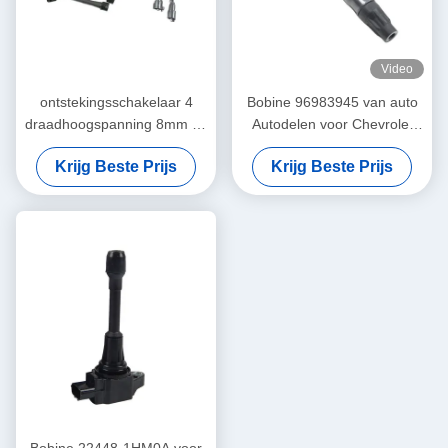
Video
ontstekingsschakelaar 4
Bobine 96983945 van auto
draadhoogspanning 8mm de
Autodelen voor Chevrolet
kabel van de de
Spark (M300)
Krijg Beste Prijs
Krijg Beste Prijs
separatorontsteking van de
bougiedraad de terminal van
het bedradingsdiagram voor
Toyota