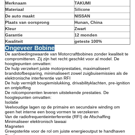
Merknaam
TAKUMI
Materiaal
Silicone
De auto maakt
NISSAN
Plaats van oorsprong
Hunan, China
Kleur
Zwart
Garantie
12 monden
Kwaliteit
geteste 100%
Ongeveer Bobine
De aanbiedingswaarde van Motorcraftbobines zonder kwaliteit te
compromitteren. Zij zijn het recht geschikt voor al model. De
hoogtepunten omvatten:
De hulp verzekert juiste motorprestaties, maximaliseert
brandstofbesparing, minimaliseert zowel zuigbuisemissies als de
elektronische interferentie van RFI
De hulp vermijdt bougiemislukking, drivabilityklachten, pre-ignition
en ontploffing
De rolcomponenten leveren uitstekende prestaties. De
hoogtepunten omvatten:
Isolatie
Veelvoudige lagen op de primaire en secundaire winding om
geen het interne een boog vormen te verzekeren
Van de radiofrequentieinterferentie (RFI) de Afschaffing
Minimaliseer elektronisch lawaai
Magneten
Greepsterkte voor de rol om juiste energieoutput te handhaven