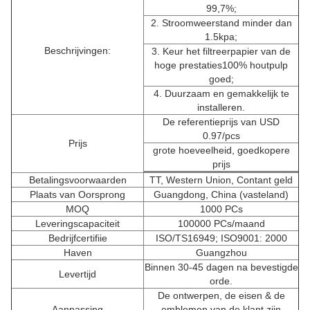
99,7%;
2. Stroomweerstand minder dan
1.5kpa;
Beschrijvingen:
3. Keur het filtreerpapier van de
hoge prestaties100% houtpulp
goed;
4. Duurzaam en gemakkelijk te
installeren.
De referentieprijs van USD
0.97/pcs
Prijs
grote hoeveelheid, goedkopere
prijs
Betalingsvoorwaarden
TT, Western Union, Contant geld
Plaats van Oorsprong
Guangdong, China (vasteland)
MOQ
1000 PCs
Leveringscapaciteit
100000 PCs/maand
Bedrijfcertifiie
ISO/TS16949; ISO9001: 2000
Haven
Guangzhou
Binnen 30-45 dagen na bevestigde
Levertijd
orde.
De ontwerpen, de eisen & de
Aanpassing
emblemen van de klant zijn