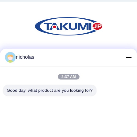
Sociale media
nicholas
2:37 AM
Snel contact
Tel.
Good day, what product are you looking for?
86-731-84830658
E-mail
nicholas@takumijap.com
Adres