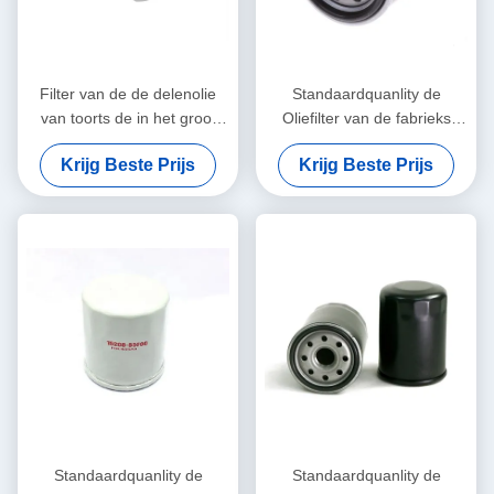
Filter van de de delenolie
Standaardquanlity de
van toorts de in het groot
Oliefilter van de fabrieks
enginge voor Japanse auto
Directe Hete Verkoop OE
Krijg Beste Prijs
Krijg Beste Prijs
90915-20001
voor Toyota 90915-YZZC5
Standaardquanlity de
Standaardquanlity de