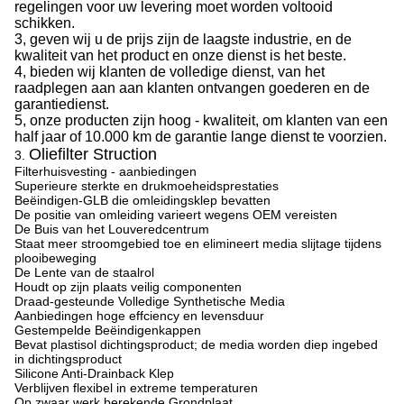
regelingen voor uw levering moet worden voltooid
schikken.
3, geven wij u de prijs zijn de laagste industrie, en de
kwaliteit van het product en onze dienst is het beste.
4, bieden wij klanten de volledige dienst, van het
raadplegen aan aan klanten ontvangen goederen en de
garantiedienst.
5, onze producten zijn hoog - kwaliteit, om klanten van een
half jaar of 10.000 km de garantie lange dienst te voorzien.
Oliefilter Struction
3.
Filterhuisvesting - aanbiedingen
Superieure sterkte en drukmoeheidsprestaties
Beëindigen-GLB die omleidingsklep bevatten
De positie van omleiding varieert wegens OEM vereisten
De Buis van het Louveredcentrum
Staat meer stroomgebied toe en elimineert media slijtage tijdens
plooibeweging
De Lente van de staalrol
Houdt op zijn plaats veilig componenten
Draad-gesteunde Volledige Synthetische Media
Aanbiedingen hoge effciency en levensduur
Gestempelde Beëindigenkappen
Bevat plastisol dichtingsproduct; de media worden diep ingebed
in dichtingsproduct
Silicone Anti-Drainback Klep
Verblijven flexibel in extreme temperaturen
Op zwaar werk berekende Grondplaat