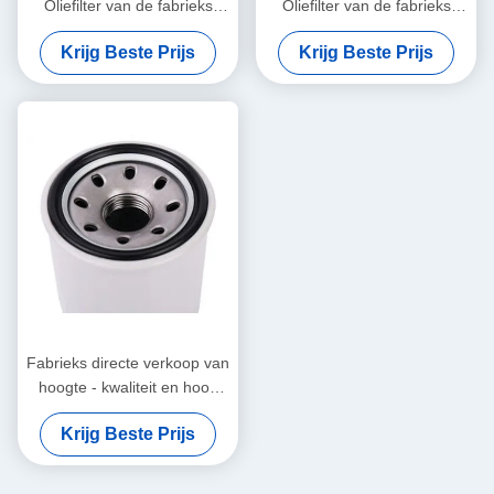
Oliefilter van de fabrieks
Oliefilter van de fabrieks
Directe Hete Verkoop OE
Directe Verkoop OE voor
Krijg Beste Prijs
Krijg Beste Prijs
voor Autoauto's 15208-
Autoauto's 90915-YZZE2,
65F00 15208-65F0A
90915-YZZE1
Fabrieks directe verkoop van
hoogte - kwaliteit en hoog
rendement de oliefilter van
Krijg Beste Prijs
Nissan