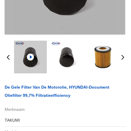
De Gele Filter Van De Motorolie, HYUNDAI-Document
Oliefilter 99,7% Filtratieefficiency
Merknaam:
TAKUMI