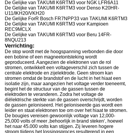
De Gelijke van TAKUMI K6RTM3 voor NGK
LFR6A11
De Gelijke van TAKUMI K6RTM3 voor
Denso
K20HR-
U11/IKH20/VKH20
De Gelijke ForR
Bosch
FR7NPP33
van
TAKUMI
K6RTM3
De Gelijke van TAKUMI K6RTM3 voor
Kampioen
REC9MCLX
De Gelijke van TAKUMI K6RTM3 voor
Beru
14FR-
8NQU213
Verrichting:
De stop wordt met de hoogspanning verbonden die door
een bobine of een magneetontsteking wordt
geproduceerd. Aangezien de elektronen van de rol
stromen, ontwikkelt een voltageverschil zich tussen de
centrale elektrode en zijelektrode. Geen stroom kan
stromen omdat de brandstof en de lucht in het hiaat een
isolatie zijn, maar aangezien het voltage verder toeneemt,
begint het de structuur van de gassen tussen de
elektroden te veranderen. Zodra het voltage de
diëlektrische sterkte van de gassen overschrijdt, worden
de gassen geïoniseerd. Het geïoniseerde gas wordt een
leider en staat elektronen toe om over het hiaat te stromen.
De bougies vereisen gewoonlijk voltage van 12,000-
25,000 volts of meer ‚behoorlijk in brand steken‘, hoewel
het naar 45.000 volts kan stijgen. Zij leveren hogere
stroom tijdens het lossingsproces resulterend in een