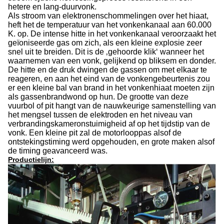
hetere en lang-duurvonk.
Als stroom van elektronenschommelingen over het hiaat,
heft het de temperatuur van het vonkenkanaal aan 60.000
K. op. De intense hitte in het vonkenkanaal veroorzaakt het
geïoniseerde gas om zich, als een kleine explosie zeer
snel uit te breiden. Dit is de ‚gehoorde klik‘ wanneer het
waarnemen van een vonk, gelijkend op bliksem en donder.
De hitte en de druk dwingen de gassen om met elkaar te
reageren, en aan het eind van de vonkengebeurtenis zou
er een kleine bal van brand in het vonkenhiaat moeten zijn
als gassenbrandwond op hun. De grootte van deze
vuurbol of pit hangt van de nauwkeurige samenstelling van
het mengsel tussen de elektroden en het niveau van
verbrandingskameronstuimigheid af op het tijdstip van de
vonk. Een kleine pit zal de motorlooppas alsof de
ontstekingstiming werd opgehouden, en grote maken alsof
de timing geavanceerd was.
Productielijn: