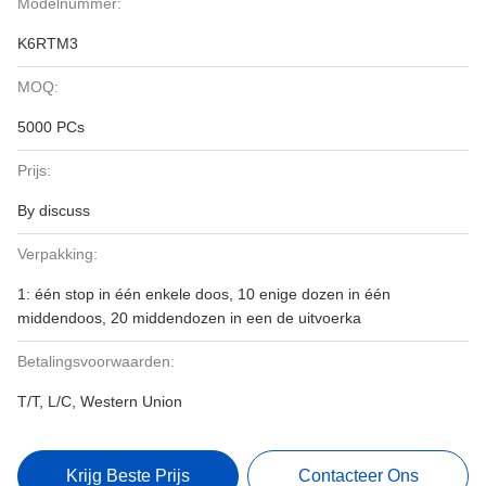
Modelnummer:
K6RTM3
MOQ:
5000 PCs
Prijs:
By discuss
Verpakking:
1: één stop in één enkele doos, 10 enige dozen in één
middendoos, 20 middendozen in een de uitvoerka
Betalingsvoorwaarden:
T/T, L/C, Western Union
Krijg Beste Prijs
Contacteer Ons