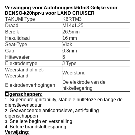
Vervanging voor Autobougiesk6rtm3 Gelijke voor
DENSO-k20hpr-u voor
LAND CRUISER
TAKUMI Type
K6RTM3
Draad
M14x1.25
Bereik
26.5mm
Hexuitdraai
16 mm
Seat-Type
Vlak
Gap
0.8mm
Hittewaaier
6
Elektrodentype
J Type
Weerstand of niet-
Weerstand
Weerstand
De elektrode van de
Elektrodenverhogingen
nikkellegering
Eigenschappen:
Superieure ignitability, stabiele nutteloze en lange de
1.
dienstlevensduur
Geavanceerde anticorrosieve, anti-fouling
2.
eigenschappen
Snellere begin en versnelling
3.
Betere brandstofbesparing
4.
Verwijzing: