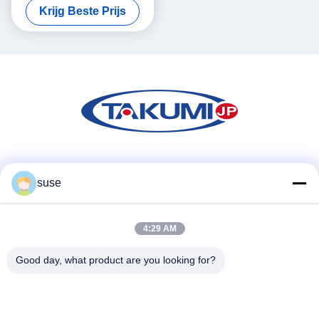
Krijg Beste Prijs
Zeskant voor Groothandel
Sociale media
suse
4:29 AM
Snel contact
Tel.
Good day, what product are you looking for?
86-731-84830658
E-mail