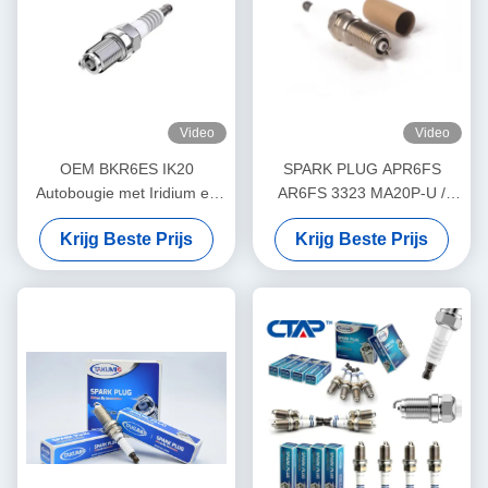
Video
Video
OEM BKR6ES IK20
SPARK PLUG APR6FS
Autobougie met Iridium en
AR6FS 3323 MA20P-U /
Platinaelektrode
MA20PR-U
Krijg Beste Prijs
Krijg Beste Prijs