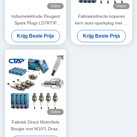
Video
Video
Iridiumelektrode Peugeot
Fabrieksdirecte koperen
Spark Plugs LD7RTIP
kern auto-sparkplug met 19
1.1mm Gap Hoog
mm bereik 16 mm Hex en
Krijg Beste Prijs
Krijg Beste Prijs
brandstofverbruik NGK
warmtebereik 6 voor
toyota
BKR5EYA11 BKR6E11
BKR5E11
Video
Fabriek Direct Motorfiets
Bougie met M10*1 Draad
12,7 mm Bereik en 16 mm