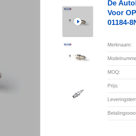
De Auto
Voor O
01184-8
Merknaam:
Modelnumme
MOQ:
Prijs:
Leveringsterm
Betalingsvoo