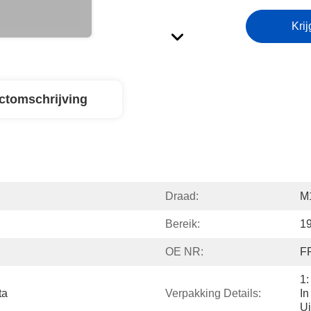
Krij
ctomschrijving
Draad:
M
Bereik:
1
OE NR:
F
1:
ta
Verpakking Details:
In
Ui