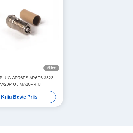
Video
PLUG APR6FS AR6FS 3323
MA20P-U / MA20PR-U
Krijg Beste Prijs