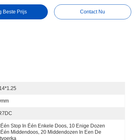
g Beste Prijs
Contact Nu
14*1.25
9mm
R7DC
 Één Stop In Één Enkele Doos, 10 Enige Dozen 
 Één Middendoos, 20 Middendozen In Een De 
tvoerka