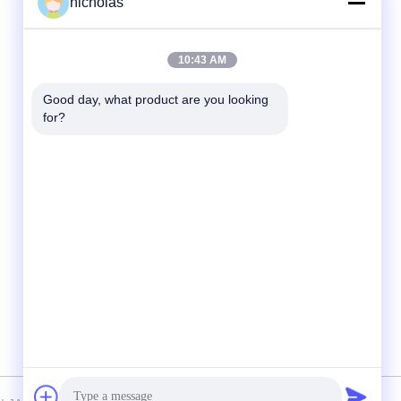
nicholas
Snel contact
10:43 AM
Tel.
Good day, what product are you looking 
for?
86-731-84830658
E-mail
nicholas@takumijap.com
Adres
ZAAL 3,27/F., HO-KONINGShandelscentrum,
DE STRAAT VAN NO.2-16 FA YUEN,
MONG KOK, KOWLOON HK