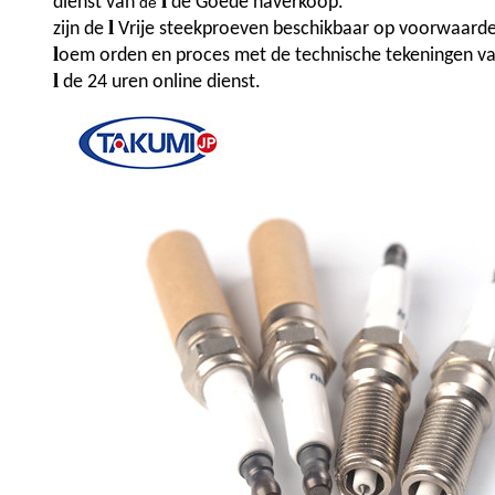
l
dienst
van
de
Goede
naverkoop.
de
l
zijn
de
Vrije
steekproeven beschikbaar op voorwaarde
l
oem orden en proces met de technische tekeningen v
l
de 24 uren online dienst.