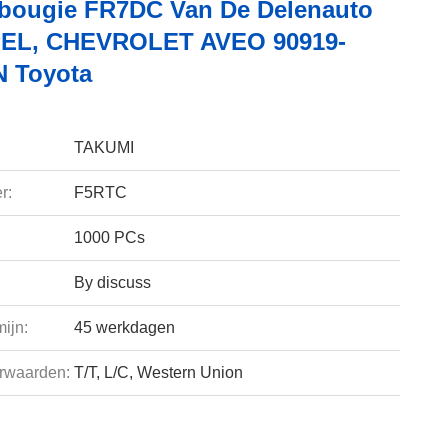
bougie FR7DC Van De Delenauto
PEL, CHEVROLET AVEO 90919-
N Toyota
TAKUMI
r:
F5RTC
1000 PCs
By discuss
ijn:
45 werkdagen
rwaarden:
T/T, L/C, Western Union