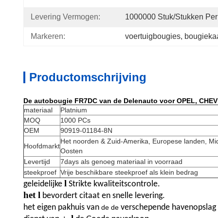
Levering Vermogen:
1000000 Stuk/Stukken Pe
Markeren:
voertuigbougies
, 
bougieka
Productomschrijving
De autobougie FR7DC van de Delenauto voor OPEL, CHE
materiaal
Platnium
MOQ
1000 PCs
OEM
90919-01184-8N
Het noorden & Zuid-Amerika, Europese landen, Mi
Hoofdmarkt
Oosten
Levertijd
7days als genoeg materiaal in voorraad
steekproef
Vrije beschikbare steekproef als klein bedrag
l
geleidelijke
Strikte kwaliteitscontrole.
het l
bevordert citaat en snelle levering.
het eigen
pakhuis van
verschepende havenopslag
de de