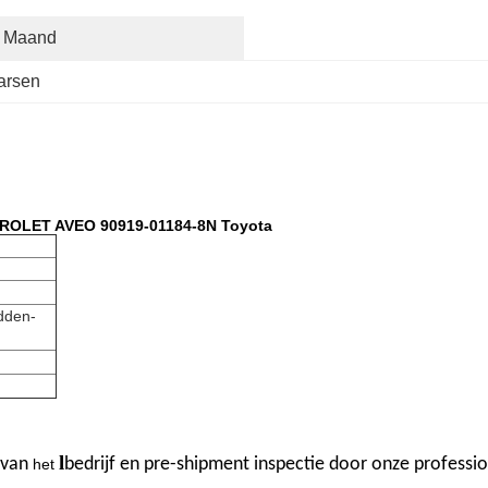
r Maand
arsen
VROLET AVEO 90919-01184-8N Toyota
dden-
l
 van
bedrijf
en pre-shipment inspectie door onze professio
het