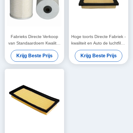
Fabrieks Directe Verkoop
Hoge toorts Directe Fabriek -
van Standaardoem Kwaliteit
kwaliteit en Auto de luchtfilter
en Hoog
17801-0T050 17801-37021
Krijg Beste Prijs
Krijg Beste Prijs
rendementbrandstoffilter
17801-37020 van Efficience
23390-LIE50 sf-28010
voor Toyota
23390-78450