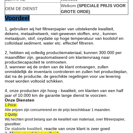
Welkom
(SPECIALE PRIJS VOOR
OEM DE DIENST
GROTE ORDE)
Voordeel
1, gebruiken wij het filtreerpapier van uitstekende kwaliteit,
dekens, metaalnetwerk, niet-geweven stoffen, enz., kunnen
metaalpuin, stof, oxydatie op hoge temperatuur van koolstof en
colloïdaal sediment, water etc. effectief filtreren.
2, hebben wij volledig productiemateriaal, kunnen 300.000 per
maandfilter zijn, geautomatiseerd om klantenvraag naar
productiecapaciteit te ontmoeten.
3, wanneer wij de orden van de klant ontvangen, zullen
onmiddellijk de inventaris controleren en zullen het productieplan,
dat na de productie, de geschikte regelingen voor uw levering
moet worden voltooid schikken.
4, onze producten zijn hoog - kwaliteit, om klanten van een half
jaar of 10.000 km de garantie lange dienst te voorzien.
Onze Diensten
1.Price:
Alle prijzen zijn concurrerend en de prijs beschikbaar 1 maanden.
2.Qulity:
Wij hechten groot belang aan de kwaliteit van materiaal, over filtreerpapier,
glassfiber.
De stabiele kwaliteit,
reactie van onze klant is zeer goed