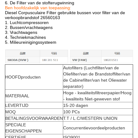
6. De Filter van de stofterugwinning
Ben hoofdzakelijk van toepassing:
Diesel Corpusculaire Filter gebruikte bussen voor filter van de
verkoopbrandstof 26560163
1.
Luchtcompressoren
2. Bussen/vrachtwagens
3. Vrachtwagens
4. Techniekmachines
5. Milieureinigingssysteem
Autofilters (Luchtfilter/van de
Oliefilter/van de Brandstoffilter/van
HOOFDproducten
de Cabinefilter/van het Oliewater
separator)
Hoge - kwaliteitsfiltreerpapier/
Hoog
MATERIAAL
- kwaliteits Niet-geweven stof
LEVERTIJD
15-20 dagen
MOQ
100 PCs
BETALINGSVOORWAARDEN
T.T / L.C/WESTERN UNION
SPECIALE
Concurrentievoordeelproducten
EIGENSCHAPPEN
CERTIFIIE
ISO9001