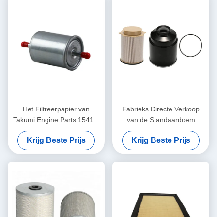
Het Filtreerpapier van
Fabrieks Directe Verkoop
Takumi Engine Parts 15410-
van de Standaardoem
78100 en het Kostuum
Kwaliteit en Hoog
Krijg Beste Prijs
Krijg Beste Prijs
SUZUKI Fuel Filter van de
rendementfilter van de
Kwaliteitshuisvesting
Vrachtwagenbrandstof
68197867AA 68065608AA