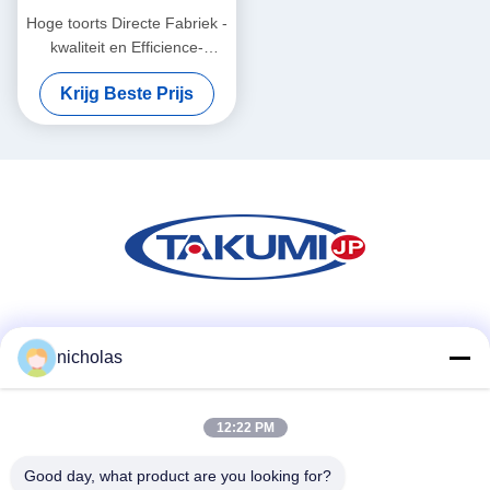
Hoge toorts Directe Fabriek -
kwaliteit en Efficience-
Luchtfilter 17801-0Y050
Krijg Beste Prijs
17801-0Y070 17801-BZ150
1500A617 17801-0Y040
Sociale media
nicholas
12:22 PM
Snel contact
Tel.
Good day, what product are you looking for?