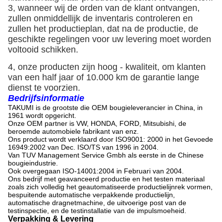
3, wanneer wij de orden van de klant ontvangen,
zullen onmiddellijk de inventaris controleren en
zullen het productieplan, dat na de productie, de
geschikte regelingen voor uw levering moet worden
voltooid schikken.
4, onze producten zijn hoog - kwaliteit, om klanten
van een half jaar of 10.000 km de garantie lange
dienst te voorzien.
Bedrijfsinformatie
TAKUMI is de grootste die OEM bougieleverancier in China, in
1961 wordt opgericht.
Onze OEM partner is VW, HONDA, FORD, Mitsubishi, de
beroemde automobiele fabrikant van enz.
Ons product wordt verklaard door ISO9001: 2000 in het Gevoede
16949:2002 van Dec. ISO/TS van 1996 in 2004.
Van TUV Management Service Gmbh als eerste in de Chinese
bougieindustrie.
Ook overgegaan ISO-14001:2004 in Februari van 2004.
Ons bedrijf met geavanceerd productie en het testen materiaal
zoals zich volledig het geautomatiseerde productielijnrek vormen,
bespuitende automatische verpakkende productielijn,
automatische dragnetmachine, de uitvoerige post van de
testinspectie, en de testinstallatie van de impulsmoeheid.
Verpakking & Levering