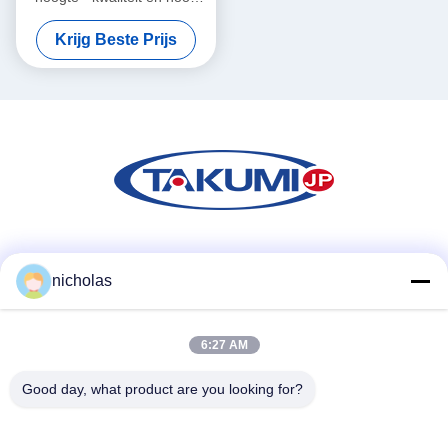
rendement de oliefilter van
Krijg Beste Prijs
Nissan
Sociale media
nicholas
6:27 AM
Snel contact
Tel.
Good day, what product are you looking for?
86-731-84830658