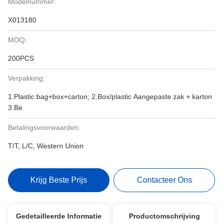
Modelnummer:
X013180
MOQ:
200PCS
Verpakking:
1.Plastic bag+box+carton; 2.Box/plastic Aangepaste zak + karton
3.Be
Betalingsvoorwaarden:
T/T, L/C, Western Union
Krijg Beste Prijs
Contacteer Ons
Gedetailleerde Informatie
Productomschrijving