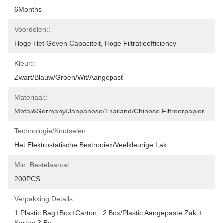
6Months
Voordelen::
Hoge Het Geven Capaciteit, Hoge Filtratieefficiency
Kleur::
Zwart/Blauw/Groen/Wit/Aangepast
Materiaal::
Metal&Germany/Janpanese/Thailand/Chinese Filtreerpapier
Technologie/Knutselen::
Het Elektrostatische Bestrooien/Veelkleurige Lak
Min. Bestelaantal:
200PCS
Verpakking Details:
1.Plastic Bag+box+carton;  2.Box/plastic Aangepaste Zak + 
Karton 3.Be