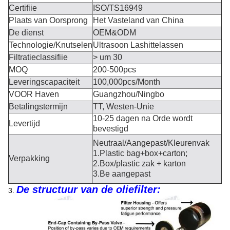
Certifiie
ISO/TS16949
Plaats van Oorsprong
Het Vasteland van China
De dienst
OEM&ODM
Technologie/Knutselen
Ultrasoon Lashittelassen
Filtratieclassifiie
> um 30
MOQ
200-500pcs
Leveringscapaciteit
100,000pcs/Month
VOOR Haven
Guangzhou/Ningbo
Betalingstermijn
TT, Westen-Unie
10-25 dagen na Orde wordt
Levertijd
bevestigd
Neutraal/Aangepast/Kleurenvak
1.Plastic bag+box+carton;
Verpakking
2.Box/plastic zak + karton
3.Be aangepast
De structuur van de oliefilter:
3.