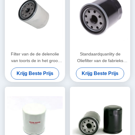
Filter van de de delenolie
Standaardquanlity de
van toorts de in het groot
Oliefilter van de fabrieks
enginge voor Japanse auto
Directe Hete Verkoop OE
Krijg Beste Prijs
Krijg Beste Prijs
90915-20001
voor Toyota 90915-YZZC5