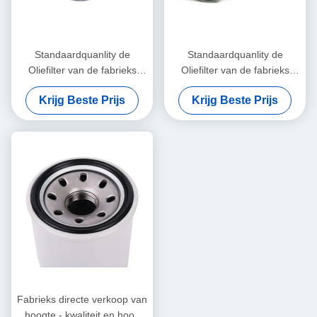
Standaardquanlity de
Standaardquanlity de
Oliefilter van de fabrieks
Oliefilter van de fabrieks
Directe Hete Verkoop OE
Directe Verkoop OE voor
Krijg Beste Prijs
Krijg Beste Prijs
voor Autoauto's 15208-
Autoauto's 90915-YZZE2,
65F00 15208-65F0A
90915-YZZE1
Fabrieks directe verkoop van
hoogte - kwaliteit en hoog