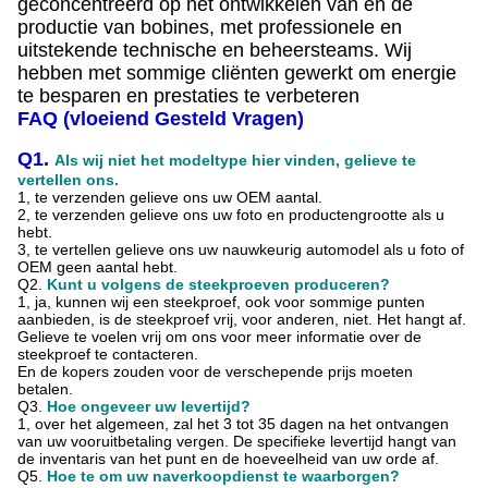
geconcentreerd op het ontwikkelen van en de
productie van bobines, met professionele en
uitstekende technische en beheersteams. Wij
hebben met sommige cliënten gewerkt om energie
te besparen en prestaties te verbeteren
FAQ (vloeiend Gesteld Vragen)
Q1.
Als wij niet het modeltype hier vinden, gelieve te
vertellen ons.
1, te verzenden gelieve ons uw OEM aantal.
2, te verzenden gelieve ons uw foto en productengrootte als u
hebt.
3, te vertellen gelieve ons uw nauwkeurig automodel als u foto of
OEM geen aantal hebt.
Q2.
Kunt u volgens de steekproeven produceren?
1, ja, kunnen wij een steekproef, ook voor sommige punten
aanbieden, is de steekproef vrij, voor anderen, niet. Het hangt af.
Gelieve te voelen vrij om ons voor meer informatie over de
steekproef te contacteren.
En de kopers zouden voor de verschepende prijs moeten
betalen.
Q3.
Hoe ongeveer uw levertijd?
1, over het algemeen, zal het 3 tot 35 dagen na het ontvangen
van uw vooruitbetaling vergen. De specifieke levertijd hangt van
de inventaris van het punt en de hoeveelheid van uw orde af.
Q5.
Hoe te om uw naverkoopdienst te waarborgen?