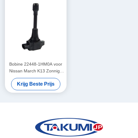
Bobine 22448-1HM0A voor
Nissan March K13 Zonnige
N17 Sylphy B17 Tiida C12
Krijg Beste Prijs