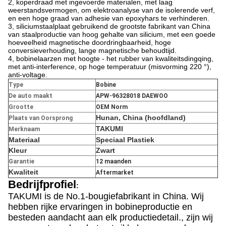
2, koperdraad met ingevoerde materialen, met laag
weerstandsvermogen, om elektroanalyse van de isolerende verf,
en een hoge graad van adhesie van epoxyhars te verhinderen.
3, siliciumstaalplaat gebruikend de grootste fabrikant van China
van staalproductie van hoog gehalte van silicium, met een goede
hoeveelheid magnetische doordringbaarheid, hoge
conversieverhouding, lange magnetische behoudtijd.
4, bobinelaarzen met hoogte - het rubber van kwaliteitsdingqing,
met anti-interference, op hoge temperatuur (misvorming 220 °),
anti-voltage.
Type
Bobine
De auto maakt
APW-96328018 DAEWOO
Grootte
OEM Norm
Hunan, China
(hoofdland)
Plaats van Oorsprong
TAKUMI
Merknaam
Materiaal
Speciaal Plastiek
Kleur
Zwart
Garantie
12 maanden
Kwaliteit
Aftermarket
Bedrijfprofiel
:
TAKUMI is de No.1-bougiefabrikant in China. Wij
hebben rijke ervaringen in bobineproductie en
besteden aandacht aan elk productiedetail., zijn wij