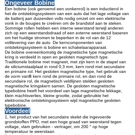
Ongeveer Bobine
Een bobine (ook genoemd een vonkenrol) is een inductierol in
het de ontstekingssysteem van een auto dat het lage voltage van
de batterij aan duizenden volts nodig omzet om een elektrische
vonk in de bougies te creëren om de brandstof aan te steken.
Sommige rollen hebben een interne weerstand terwijl anderen
zich op een weerstandsdraad of een externe weerstand baseren
om het huidige stromen te beperken in de rol van de 12
voltlevering van de auto. De kerncomponenten van
ontstekingssysteem is bobine en schakelaarapparaat.
De bobine overeenkomstig de magnetische type magnetische
kring is verdeeld in open en gesloten magnetisch type.
Traditionele bobine met magneet, met zijn kern in de stapel van
de siliciumstaalplaat in rond 0,3 mm, kern rond met secundaire
en primaire rol. Het gesloten magnetische type, het gebruik van
de vorm vanⅢ kern rond de primaire rol, en dan rond de
secundaire rol, de magnetisch veldlijnen stelden gesloten
magnetische kringskern samen. De gesloten magnetische
typebobine heeft het voordeel van lage magnetische lekkage,
klein machtsverlies, kleine grootte, zodat gebruikte het
elektronische ontstekingssysteem wijd magnetische gesloten
typebobine.
Voordeel
1, het product van het secundaire skelet die ingevoerde
grondstoffen PPO, met een hoge graad van weerstand tegen
voltage, vlam gebruiken - vertrager, om 200 ° op hoge
temperatuur te weerstaan.