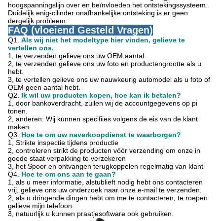
hoogspanningslijn over en beïnvloeden het ontstekingssysteem.
Duidelijk enig-cilinder onafhankelijke ontsteking is er geen
dergelijk probleem.
FAQ (vloeiend Gesteld Vragen)
Q1.
Als wij niet het modeltype hier vinden, gelieve te
vertellen ons.
1, te verzenden gelieve ons uw OEM aantal.
2, te verzenden gelieve ons uw foto en productengrootte als u
hebt.
3, te vertellen gelieve ons uw nauwkeurig automodel als u foto of
OEM geen aantal hebt.
Q2.
Ik wil uw producten kopen, hoe kan ik betalen?
1, door bankoverdracht, zullen wij de accountgegevens op pi
tonen.
2, anderen: Wij kunnen specifiies volgens de eis van de klant
maken.
Q3.
Hoe te om uw naverkoopdienst te waarborgen?
1, Strikte inspectie tijdens productie
2, controleren strikt de producten vóór verzending om onze in
goede staat verpakking te verzekeren
3, het Spoor en ontvangen terugkoppelen regelmatig van klant
Q4.
Hoe te om ons aan te gaan?
1, als u meer informatie, alstublieft nodig hebt ons contacteren
vrij, gelieve ons uw onderzoek naar onze e-mail te verzenden.
2, als u dringende dingen hebt om me te contacteren, te roepen
gelieve mijn telefoon.
3, natuurlijk u kunnen praatjesoftware ook gebruiken.