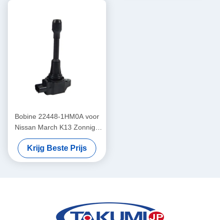
het bedradingsdiagram voor
Toyota
Bobine 22448-1HM0A voor
Nissan March K13 Zonnige
N17 Sylphy B17 Tiida C12
Krijg Beste Prijs