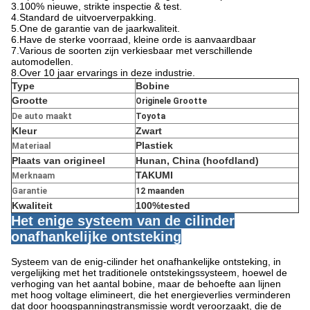
3.100% nieuwe, strikte inspectie & test.
4.Standard de uitvoerverpakking.
5.One de garantie van de jaarkwaliteit.
6.Have de sterke voorraad, kleine orde is aanvaardbaar
7.Various de soorten zijn verkiesbaar met verschillende
automodellen.
8.Over 10 jaar ervarings in deze industrie.
Type
Bobine
Grootte
Originele Grootte
De auto maakt
Toyota
Kleur
Zwart
Plastiek
Materiaal
Plaats van origineel
Hunan, China
(hoofdland)
TAKUMI
Merknaam
Garantie
12 maanden
Kwaliteit
100%tested
Het enige systeem van de cilinder
onafhankelijke ontsteking
Systeem van de enig-cilinder het onafhankelijke ontsteking, in
vergelijking met het traditionele ontstekingssysteem, hoewel de
verhoging van het aantal bobine, maar de behoefte aan lijnen
met hoog voltage elimineert, die het energieverlies verminderen
dat door hoogspanningstransmissie wordt veroorzaakt, die de