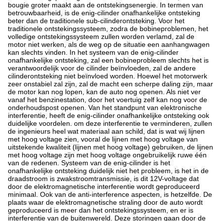
bougie groter maakt aan de ontstekingsenergie. In termen van
betrouwbaarheid, is de enig-cilinder onafhankelijke ontsteking
beter dan de traditionele sub-cilinderontsteking. Voor het
traditionele ontstekingssysteem, zodra de bobineproblemen, het
volledige ontstekingssysteem zullen worden verlamd, zal de
motor niet werken, als de weg op de situatie een aanhangwagen
kan slechts vinden. In het systeem van de enig-cilinder
onafhankelijke ontsteking, zal een bobineprobleem slechts het is
verantwoordelijk voor de cilinder beïnvloeden, zal de andere
cilinderontsteking niet beïnvloed worden. Hoewel het motorwerk
zeer onstabiel zal zijn, zal de macht een scherpe daling zijn, maar
de motor kan nog lopen, kan de auto nog openen. Als niet ver
vanaf het benzinestation, door het voertuig zelf kan nog voor de
onderhoudspost openen. Van het standpunt van elektronische
interferentie, heeft de enig-cilinder onafhankelijke ontsteking ook
duidelijke voordelen. om deze interferentie te verminderen, zullen
de ingenieurs heel wat materiaal aan schild, dat is wat wij lijnen
met hoog voltage zien, vooral de lijnen met hoog voltage van
uitstekende kwaliteit (lijnen met hoog voltage) gebruiken, de lijnen
met hoog voltage zijn met hoog voltage ongebruikelijk ruwe één
van de redenen. Systeem van de enig-cilinder is het
onafhankelijke ontsteking duidelijk niet het probleem, is het in de
draadstroom is zwakstroomtransmissie, is dit 12V-voltage dat
door de elektromagnetische interferentie wordt geproduceerd
minimaal. Ook van de anti-interference aspecten, is hetzelfde. De
plaats waar de elektromagnetische straling door de auto wordt
geproduceerd is meer dan het ontstekingssysteem, en er is
interferentie van de buitenwereld. Deze storingen gaan door de