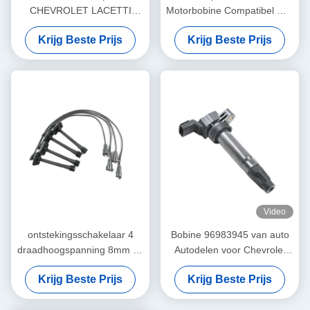
CHEVROLET LACETTI
Motorbobine Compatibel met
DAEWOO NUBIRA 1,4 1,6
-Land Rover Ignition Coil
Krijg Beste Prijs
Krijg Beste Prijs
96453420
30684245 0997001070
LR002954
Video
ontstekingsschakelaar 4
Bobine 96983945 van auto
draadhoogspanning 8mm de
Autodelen voor Chevrolet
kabel van de de
Spark (M300)
Krijg Beste Prijs
Krijg Beste Prijs
separatorontsteking van de
bougiedraad de terminal van