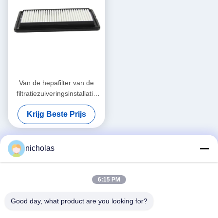
Van de hepafilter van de
filtratiezuiveringsinstallatie
de Vervangingsoem
Krijg Beste Prijs
vervangt de
Standaardgrootte voor
HYUNDAI ATOS 28113-
02510
nicholas
6:15 PM
Good day, what product are you looking for?