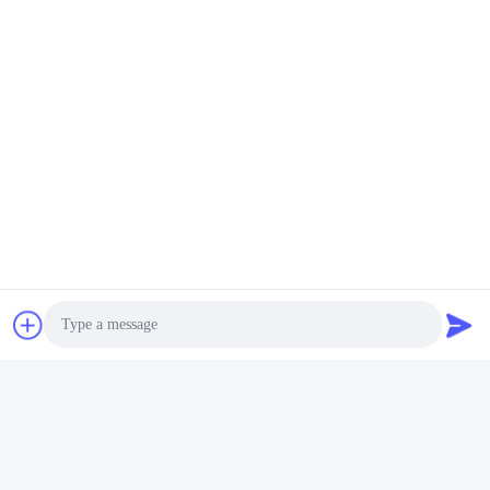
Sociale media
Snel contact
Tel.
86-731-84830658
E-mail
nicholas@takumijap.com
Adres
ZAAL 3,27/F., HO-KONINGShandelscentrum, DE
STRAAT VAN NO.2-16 FA YUEN,
MONG KOK, KOWLOON HK
Privacybeleid
|
Sitemap
Photo
De Goede Kwaliteit van China Generatorbougie Leverancier.