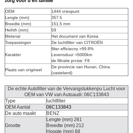
zorg voor u en familie
OEM
1444 vriespunt
Lengte (mm)
357.5
Breedte (mm)
151,5 mm
Heihth (mm)
59
Meterial
Het document van
Korea
Toepassingen
De luchtfilter van CITROËN
filter efficiecny >99.8%
Karakter
Levensduur >5000km
de filtratie prcise: F8
De provincie van Hunan, China
Plaats van origineel
(vasteland)
De echte Autofilter van de Vervangstukkenpu Lucht voor
OEM van VW van Autoaudi: 06C133843
Type
luchtfilter
OEM Aantal
06C133843
De auto maakt
BENZ
Lengte (mm) 261
Grootte
Breedte (mm) 212
Hoogte (mm) 68