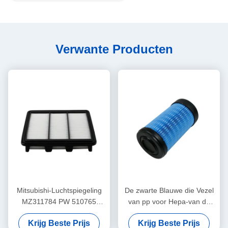
Verwante Producten
Mitsubishi-Luchtspiegeling
De zwarte Blauwe die Vezel
MZ311784 PW 510765
van pp voor Hepa-van de
Prestaties van de de
Auto's Hoge Prestaties van
Krijg Beste Prijs
Krijg Beste Prijs
Luchtfilter van China de In
de Autovrachtwagen de