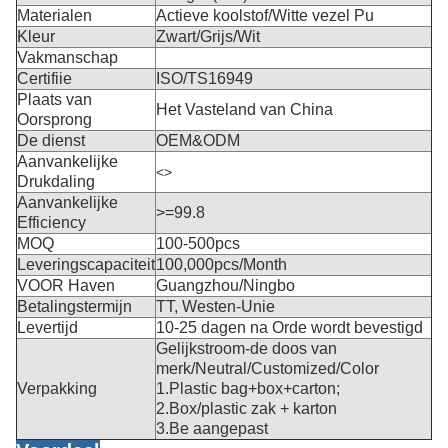
Materialen
Actieve koolstof/Witte vezel Pu
Kleur
Zwart/Grijs/Wit
Vakmanschap
Certifiie
ISO/TS16949
Plaats van
Het Vasteland van China
Oorsprong
De dienst
OEM&ODM
Aanvankelijke
<>
Drukdaling
Aanvankelijke
>=99.8
Efficiency
MOQ
100-500pcs
Leveringscapaciteit
100,000pcs/Month
VOOR Haven
Guangzhou/Ningbo
Betalingstermijn
TT, Westen-Unie
Levertijd
10-25 dagen na Orde wordt bevestigd
Gelijkstroom-de doos van
merk/Neutral/Customized/Color
Verpakking
1.Plastic bag+box+carton;
2.Box/plastic zak + karton
3.Be aangepast