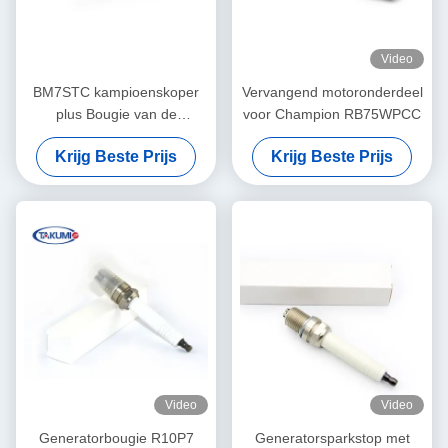
Video
BM7STC kampioenskoper
Vervangend motoronderdeel
plus Bougie van de
voor Champion RB75WPCC
Bougiecj8y de Kleine Motor
Krijg Beste Prijs
Krijg Beste Prijs
Video
Video
Generatorbougie R10P7
Generatorsparkstop met