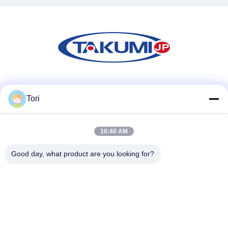
Sociale media
Tori
10:40 AM
Snel contact
Tel.
Good day, what product are you looking for?
86-731-84830658
E-mail
nicholas@takumijap.com
Adres