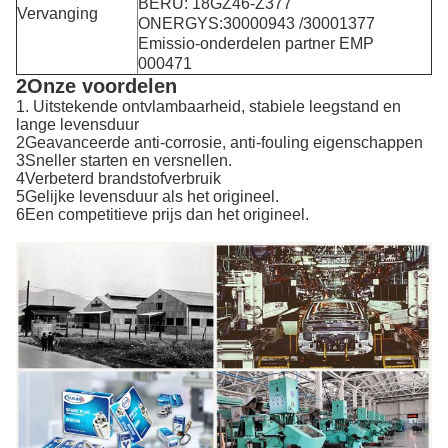
BERU: 18GZ46-Z377
Vervanging
ONERGYS:30000943 /30001377
Emissio-onderdelen partner EMP
000471
2Onze voordelen
1. Uitstekende ontvlambaarheid, stabiele leegstand en
lange levensduur
2Geavanceerde anti-corrosie, anti-fouling eigenschappen
3Sneller starten en versnellen.
4Verbeterd brandstofverbruik
5Gelijke levensduur als het origineel.
6Een competitieve prijs dan het origineel.