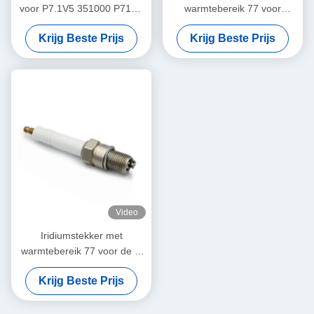
voor P7.1V5 351000 P71V6
warmtebereik 77 voor
382195
motoren van de J-serie 2 en
Krijg Beste Prijs
Krijg Beste Prijs
3 OEM-nummer QSK60
Video
Iridiumstekker met
warmtebereik 77 voor de C
3500-serie en het ontwerp
Krijg Beste Prijs
van de bekleding