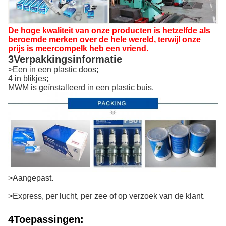
De hoge kwaliteit van onze producten is hetzelfde als
beroemde merken over de hele wereld, terwijl onze
prijs is meer
comp
e
Ik heb een vriend.
3Verpakkingsinformatie
>Een in een plastic doos;
4 in blikjes;
MWM is geïnstalleerd in een plastic buis.
>Aangepast.
>Express, per lucht, per zee of op verzoek van de klant.
4Toepassingen: