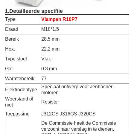
1.Detailleerde specifiie
Type
Vlampen R10P7
Draad
M18*1.5
Bereik
28.5 mm
Hex.
22.2 mm
Type stoel
Vlak
Gaf
0.3 mm
Warmtebereik
77
Speciaal ontwerp voor Jenbacher-
Elektrodentype
motoren
Weerstand of
Resistor
niet
Toepassing
J312GS J316GS J320GS
De Commissie heeft de Commissie
verzocht haar verslag in te dienen.