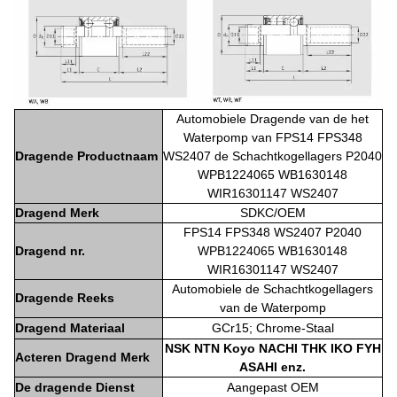
Automobiele Dragende van de het
Waterpomp van FPS14 FPS348
Dragende Productnaam
WS2407 de Schachtkogellagers P2040
WPB1224065 WB1630148
WIR16301147 WS2407
Dragend Merk
SDKC/OEM
FPS14 FPS348 WS2407 P2040
Dragend nr.
WPB1224065 WB1630148
WIR16301147 WS2407
Automobiele de Schachtkogellagers
Dragende Reeks
van de Waterpomp
Dragend Materiaal
GCr15; Chrome-Staal
NSK NTN Koyo NACHI THK IKO FYH
Acteren Dragend Merk
ASAHI enz.
De dragende Dienst
Aangepast OEM