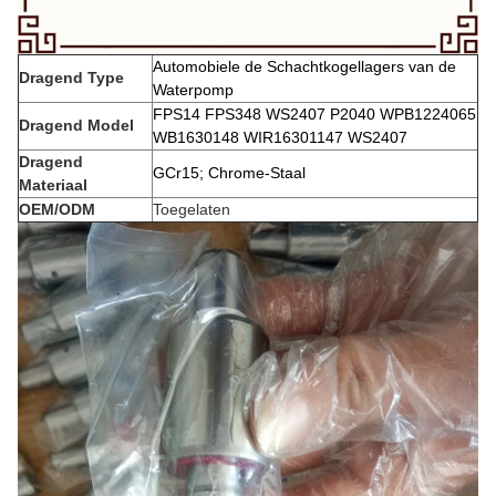
Automobiele de Schachtkogellagers van de
Dragend Type
Waterpomp
FPS14 FPS348 WS2407 P2040 WPB1224065
Dragend Model
WB1630148 WIR16301147 WS2407
Dragend
GCr15; Chrome-Staal
Materiaal
OEM/ODM
Toegelaten