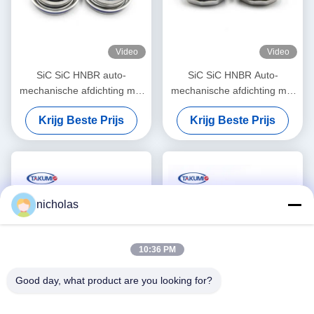
Video
Video
SiC SiC HNBR auto-
SiC SiC HNBR Auto-
mechanische afdichting met
mechanische afdichting met
een asdiameter van 16 mm
12 mm schachtdiameter
Krijg Beste Prijs
Krijg Beste Prijs
voor bedrijfsvoertuigen
voor
waterpomptoepassingen
nicholas
10:36 PM
Good day, what product are you looking for?
Video
Video