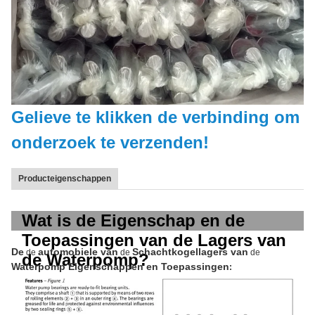
Gelieve te klikken de verbinding om
onderzoek te verzenden!
Producteigenschappen
Wat is de Eigenschap en de
Toepassingen van de Lagers van
De
automobiele van
Schachtkogellagers van
de
de
de
de Waterpomp?
Waterpomp Eigenschappen en Toepassingen
: