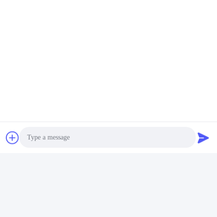
Mechanical Seals for Water
Silicon Carbide Ceramic
and Centrifugal Pumps
Mechanical Seal for Water
Industrial Machinery
Pump
Krijg Beste Prijs
Krijg Beste Prijs
Equipment
Video
mechanische afdichting voor
waterpompen C12AAMM
gebruikt in PRIDE
Photo
Krijg Beste Prijs
Video Call